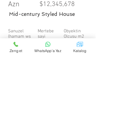
Azn
$12,345,678
Mid-century Styled House
Sanuzel
Mertebe
Obyektin
(hamam ws
sayi
Olcusu m2
3.5
2
2,100 sqft
Zeng et
WhatsApp'a Yaz
Katalog
SATILIR