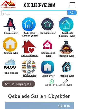
QEBELESERVIZ.COM
Aframe evler
Sadə evlər
Hovuzlu evlər
Qapali isti
50mdan yuxari
hovuzlu evlər
Saunali evlər
İsti baseyinli
Cakkuzili evlər
evlər
Kaminli evlər
IGLO Houses
Bütün evlər
Aylıq Evlər
Satılan evlər
Satılan Torpaqlar
Wp da Paylaş
Linki Kopyala
Qebelede Satilan Obyektler
SATILIR