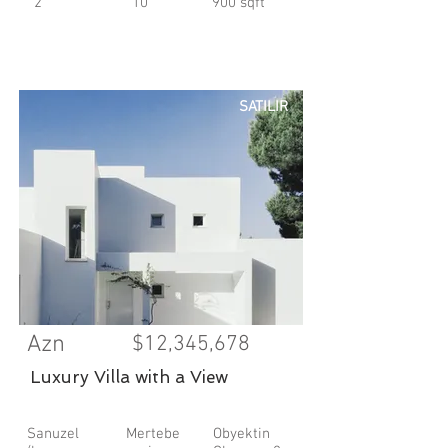
2
10
900 sqft
SATILIR
Azn
$12,345,678
Luxury Villa with a View
Sanuzel
Mertebe
Obyektin