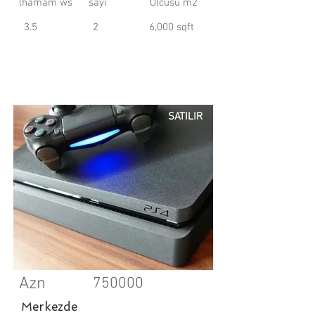
(hamam ws
sayi
Olcusu m2
3.5
2
6,000 sqft
SATILIR
Azn
750000
Merkezde