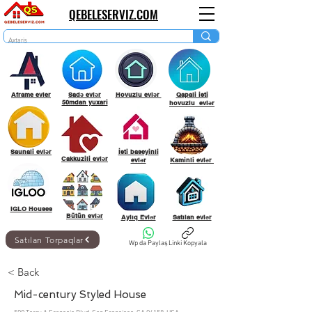
QEBELESERVIZ.COM
Aframe evler
Sadə evlər
Hovuzlu evlər
Qapali isti
50mdan yuxari
hovuzlu evlər
Saunali evlər
İsti baseyinli
Cakkuzili evlər
evlər
Kaminli evlər
IGLO Houses
Bütün evlər
Aylıq Evlər
Satılan evlər
Satılan Torpaqlar
Wp da Paylaş
Linki Kopyala
< Back
Mid-century Styled House