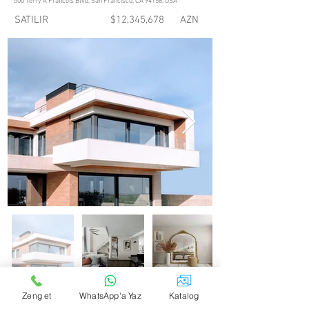
500 Terry A Francois Blvd, San Francisco, CA 94158, USA
SATILIR
$12,345,678
AZN
Zeng et
WhatsApp'a Yaz
Katalog