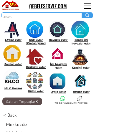
QEBELESERVIZ.COM
Aframe evler
Sadə evlər
Hovuzlu evlər
Qapali isti
50mdan yuxari
hovuzlu evlər
Saunali evlər
İsti baseyinli
Cakkuzili evlər
evlər
Kaminli evlər
IGLO Houses
Bütün evlər
Aylıq Evlər
Satılan evlər
Satılan Torpaqlar
Wp da Paylaş
Linki Kopyala
< Back
Merkezde