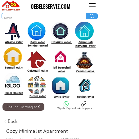
QEBELESERVIZ.COM
Aframe evler
Sadə evlər
Hovuzlu evlər
Qapali isti
50mdan yuxari
hovuzlu evlər
Saunali evlər
İsti baseyinli
Cakkuzili evlər
evlər
Kaminli evlər
IGLO Houses
Bütün evlər
Aylıq Evlər
Satılan evlər
Satılan Torpaqlar
Wp da Paylaş
Linki Kopyala
< Back
Cozy Minimalist Apartment