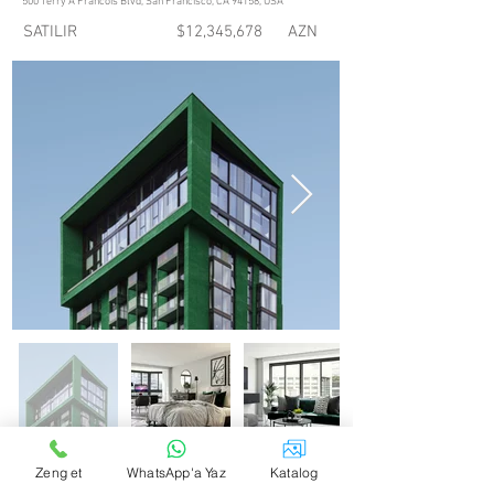
500 Terry A Francois Blvd, San Francisco, CA 94158, USA
SATILIR
$12,345,678
AZN
Zeng et
WhatsApp'a Yaz
Katalog