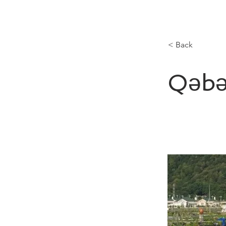
< Back
Qəbə