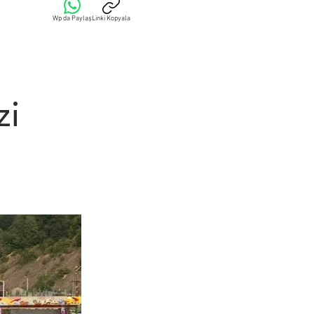
Wp da Paylaş
Linki Kopyala
zi