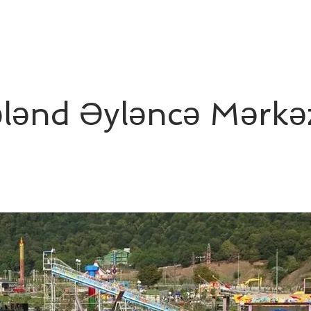
lənd Əyləncə Mərkə