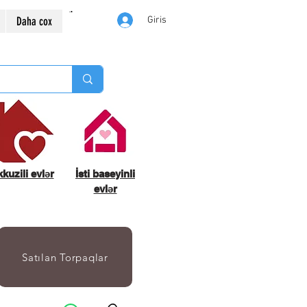
Daha cox
Giris
kuzili evlər
İsti baseyinli
evlər
Satılan Torpaqlar