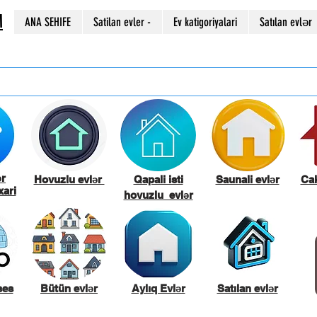
M
ANA SEHIFE
Satilan evler -
Ev katigoriyalari
Satılan evlər
ər
Hovuzlu evlər
Qapali isti
Saunali evlər
Cak
ari
hovuzlu evlər
ses
Bütün evlər
Aylıq Evlər
Satılan evlər