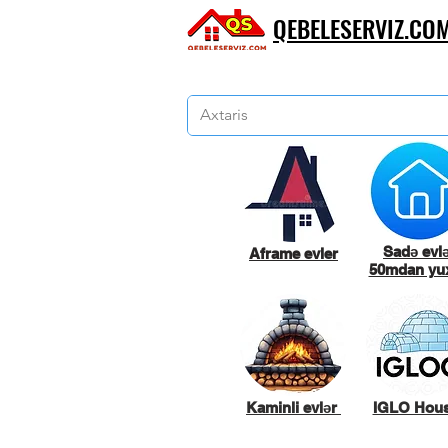
QEBELESERVIZ.CO
Sadə evl
Aframe evler
50mdan yux
Kaminli evlər
IGLO Hou