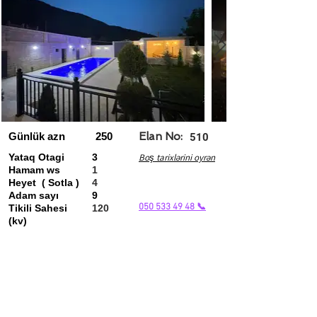
Günlük azn
250
Elan No:
510
Yataq Otagi
3
Boş tarixlərini oyrən
Hamam ws
1
Heyet ( Sotla )
4
Adam sayı
9
050 533 49 48 📞
Tikili Sahesi
120
(kv)