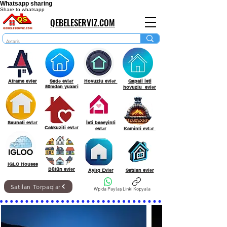
Whatsapp sharing
Share to whatsapp
QEBELESERVIZ.COM
Aframe evler
Sadə evlər
Hovuzlu evlər
Qapali isti
50mdan yuxari
hovuzlu evlər
Saunali evlər
İsti baseyinli
Cakkuzili evlər
evlər
Kaminli evlər
IGLO Houses
Bütün evlər
Aylıq Evlər
Satılan evlər
Satılan Torpaqlar
Wp da Paylaş
Linki Kopyala