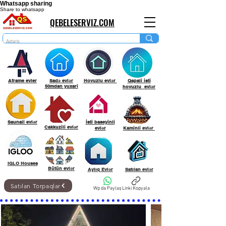
Whatsapp sharing
Share to whatsapp
QEBELESERVIZ.COM
Aframe evler
Sadə evlər
Hovuzlu evlər
Qapali isti
50mdan yuxari
hovuzlu evlər
Saunali evlər
İsti baseyinli
Cakkuzili evlər
evlər
Kaminli evlər
IGLO Houses
Bütün evlər
Aylıq Evlər
Satılan evlər
Satılan Torpaqlar
Wp da Paylaş
Linki Kopyala