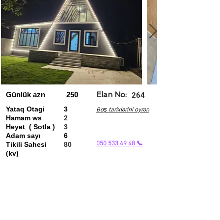
Günlük azn
250
Elan No:
264
Yataq Otagi
3
Boş tarixlərini oyrən
Hamam ws
2
Heyet ( Sotla )
3
Adam sayı
6
050 533 49 48 📞
Tikili Sahesi
80
(kv)