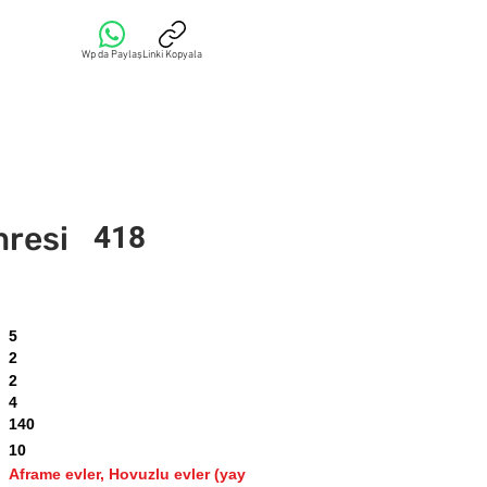
Wp da Paylaş
Linki Kopyala
mresi
418
5
2
2
4
140
10
Aframe evler, Hovuzlu evler (yay