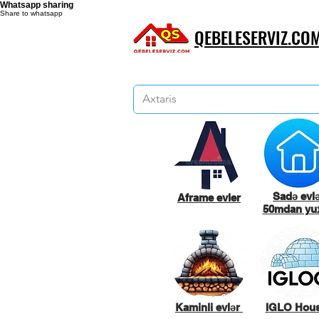
Whatsapp sharing
Share to whatsapp
QEBELESERVIZ.CO
Sadə evl
Aframe evler
50mdan yux
Kaminli evlər
IGLO Hou