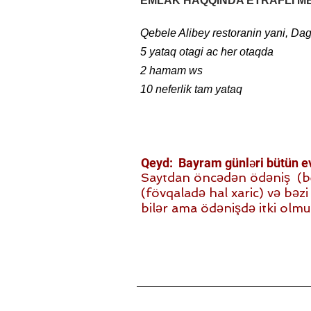
EMLAK HAQQINDA ETRAFLI M
Qebele Alibey restoranin yani, Dag
+994 51 479 03 23
5 yataq otagi ac her otaqda
2 hamam ws
10 neferlik tam yataq
Qeyd: Bayram günləri bütün evl
Saytdan öncədən ödəniş (beh)
(fövqaladə hal xaric) və bəzi i
bilər ama ödənişdə itki olmu