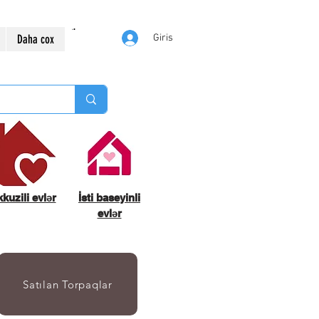
Daha cox
Giris
kuzili evlər
İsti baseyinli
evlər
Satılan Torpaqlar