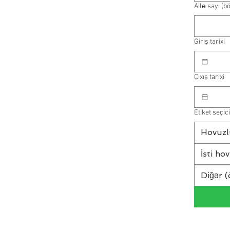
Ailə sayı (b
Giriş tarixi
Çıxış tarixi
Etiket seçici
Hovuzl
İsti ho
Diğər (