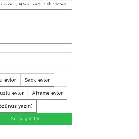
öyuk və uşaq sayı) və ya kollektiv sayı
u evlər
Sadə evlər
vuzlu evlər
Aframe evlər
özünüz yazın)
Sorğu gönder