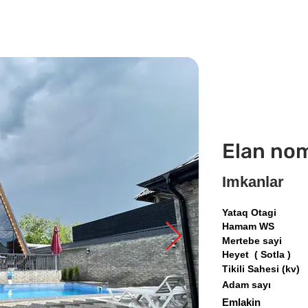
Elan no
Imkanlar
Yataq Otagi
Hamam WS
Mertebe sayi
Heyet ( Sotla )
Tikili Sahesi (kv)
Adam sayı
Emlakin