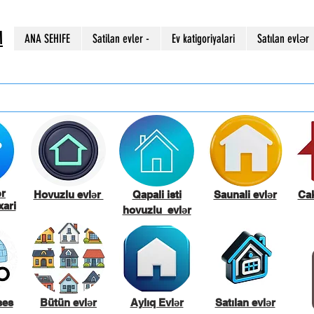
M
ANA SEHIFE
Satilan evler -
Ev katigoriyalari
Satılan evlər
ər
Hovuzlu evlər
Qapali isti
Saunali evlər
Cak
ari
hovuzlu evlər
ses
Bütün evlər
Aylıq Evlər
Satılan evlər