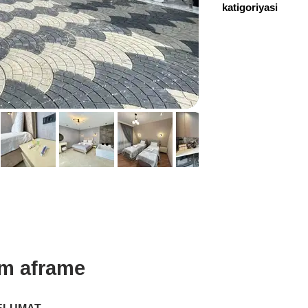
katigoriyasi
+994 51 479 03 23
im aframe