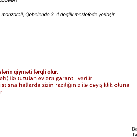
ELUMAT
 mənzərəli, Qebelende 3 -4 deqlik meslefede yerləşir
ərin qiyməti fərqli olur.
 ilə tutulan evlərə garanti verilir
stisna hallarda sizin razılığınız ilə dəyişiklik oluna
r
Ba
Ta