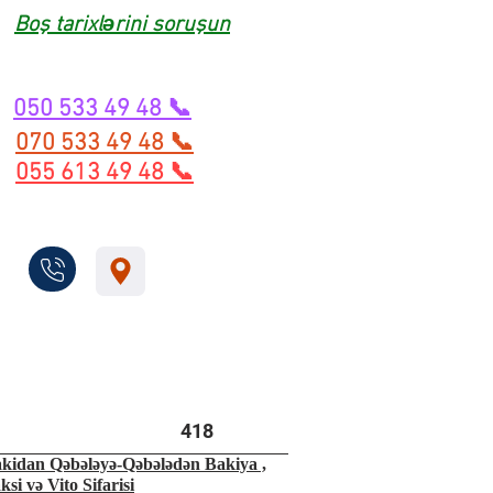
Boş tarixlərini soruşun
050 533 49 48 📞
070 533 49 48 📞
055 613 49 48 📞
418
kidan Qəbələyə-Qəbələdən Bakiya ,
ksi və Vito Sifarisi