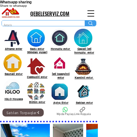
Whatsapp sharing
Share to whatsapp
QEBELESERVIZ.COM
Aframe evler
Sadə evlər
Hovuzlu evlər
Qapali isti
50mdan yuxari
hovuzlu evlər
Saunali evlər
İsti baseyinli
Cakkuzili evlər
evlər
Kaminli evlər
IGLO Houses
Bütün evlər
Aylıq Evlər
Satılan evlər
Satılan Torpaqlar
Wp da Paylaş
Linki Kopyala