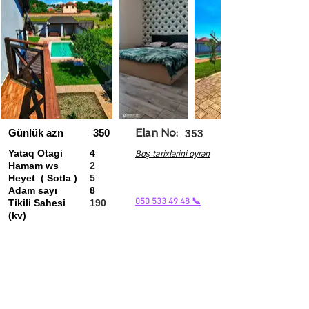
Günlük azn
350
Elan No:
353
Yataq Otagi
4
Boş tarixlərini oyrən
Hamam ws
2
Heyet ( Sotla )
5
Adam sayı
8
050 533 49 48 📞
Tikili Sahesi
190
(kv)