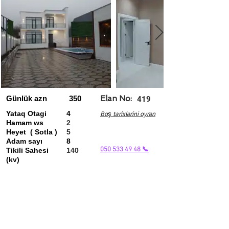
Günlük azn
350
Elan No:
419
Yataq Otagi
4
Boş tarixlərini oyrən
Hamam ws
2
Heyet ( Sotla )
5
Adam sayı
8
050 533 49 48 📞
Tikili Sahesi
140
(kv)