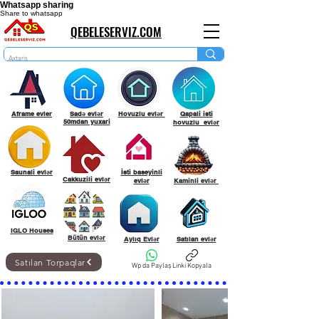
Whatsapp sharing
Share to whatsapp
QEBELESERVIZ.COM
Aframe evler
Sadə evlər
Hovuzlu evlər
Qapali isti
50mdan yuxari
hovuzlu evlər
Saunali evlər
İsti baseyinli
Cakkuzili evlər
evlər
Kaminli evlər
IGLO Houses
Bütün evlər
Aylıq Evlər
Satılan evlər
Satılan Torpaqlar
Wp da Paylaş
Linki Kopyala