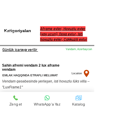
Aframe evler, Hovuzlu evler
Katigoriyaları
+994 50 999 77 05
(yay ucun), Qoşa evlər, Isti
hovuzlu evler, Cakkuzili evlər
Vandam, Azerbaycan
Günlük icarəyə verilir
Sahin afremi vendam 2 lux aframe
vendam
Location
EMLAK HAQQINDA ETRAFLI MELUMAT
Vendam qəsəbəsində yerləşən, isti hovuzlu lüks villa –
"LuxFrame1"
Rahatlıq və keyfiyyətin vəhdətini təqdim edən bu müasir
Zeng et
WhatsApp'a Yaz
Katalog
villa:
3 rahat yataq otağı və əlavə açılan divan
2 sanitar qovşaq