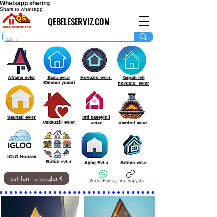
Whatsapp sharing
Share to whatsapp
QEBELESERVIZ.COM
Aframe evler
Sadə evlər
Hovuzlu evlər
Qapali isti
50mdan yuxari
hovuzlu evlər
Saunali evlər
İsti baseyinli
Cakkuzili evlər
evlər
Kaminli evlər
IGLO Houses
Bütün evlər
Aylıq Evlər
Satılan evlər
Satılan Torpaqlar
Wp da Paylaş
Linki Kopyala