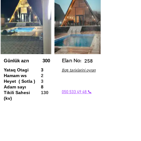
Günlük azn
300
Elan No:
258
Yataq Otagi
3
Boş tarixlərini oyrən
Hamam ws
2
Heyet ( Sotla )
3
Adam sayı
8
050 533 49 48 📞
Tikili Sahesi
130
(kv)