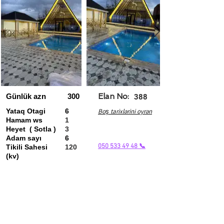
Günlük azn
300
Elan No:
388
Yataq Otagi
6
Boş tarixlərini oyrən
Hamam ws
1
Heyet ( Sotla )
3
Adam sayı
6
050 533 49 48 📞
Tikili Sahesi
120
(kv)