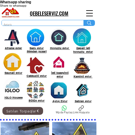
Whatsapp sharing
Share to whatsapp
QEBELESERVIZ.COM
Aframe evler
Sadə evlər
Hovuzlu evlər
Qapali isti
50mdan yuxari
hovuzlu evlər
Saunali evlər
İsti baseyinli
Cakkuzili evlər
evlər
Kaminli evlər
IGLO Houses
Bütün evlər
Aylıq Evlər
Satılan evlər
Satılan Torpaqlar
Wp da Paylaş
Linki Kopyala