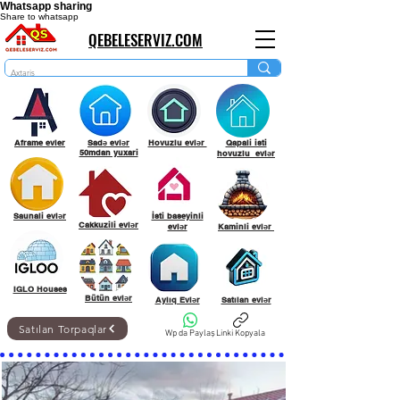
Whatsapp sharing
Share to whatsapp
QEBELESERVIZ.COM
Aframe evler
Sadə evlər
Hovuzlu evlər
Qapali isti
50mdan yuxari
hovuzlu evlər
Saunali evlər
İsti baseyinli
Cakkuzili evlər
evlər
Kaminli evlər
IGLO Houses
Bütün evlər
Aylıq Evlər
Satılan evlər
Satılan Torpaqlar
Wp da Paylaş
Linki Kopyala