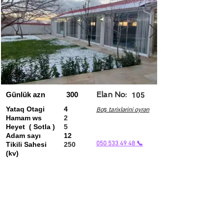
Günlük azn
300
Elan No:
105
Yataq Otagi
4
Boş tarixlərini oyrən
Hamam ws
2
Heyet ( Sotla )
5
Adam sayı
12
050 533 49 48 📞
Tikili Sahesi
250
(kv)