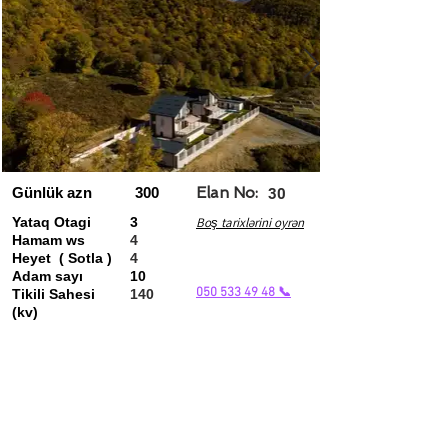
Günlük azn
300
Elan No:
30
Yataq Otagi
3
Boş tarixlərini oyrən
Hamam ws
4
Heyet ( Sotla )
4
Adam sayı
10
050 533 49 48 📞
Tikili Sahesi
140
(kv)