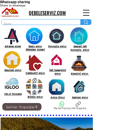
Whatsapp sharing
Share to whatsapp
QEBELESERVIZ.COM
Aframe evler
Sadə evlər
Hovuzlu evlər
Qapali isti
50mdan yuxari
hovuzlu evlər
Saunali evlər
İsti baseyinli
Cakkuzili evlər
evlər
Kaminli evlər
IGLO Houses
Bütün evlər
Aylıq Evlər
Satılan evlər
Satılan Torpaqlar
Wp da Paylaş
Linki Kopyala