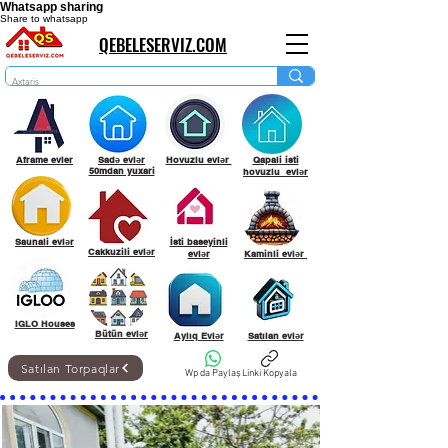
Whatsapp sharing
Share to whatsapp
QEBELESERVIZ.COM
Aframe evler
Sadə evlər
Hovuzlu evlər
Qapali isti
50mdan yuxari
hovuzlu evlər
Saunali evlər
İsti baseyinli
Cakkuzili evlər
evlər
Kaminli evlər
IGLO Houses
Bütün evlər
Aylıq Evlər
Satılan evlər
Satılan Torpaqlar
Wp da Paylaş
Linki Kopyala