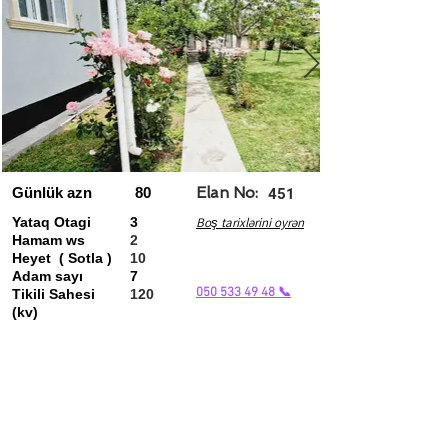
Günlük azn
80
Elan No:
451
Yataq Otagi
3
Boş tarixlərini oyrən
Hamam ws
2
Heyet ( Sotla )
10
Adam sayı
7
050 533 49 48 📞
Tikili Sahesi
120
(kv)