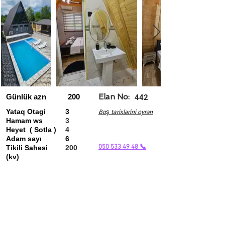
Günlük azn
200
Elan No:
442
Yataq Otagi
3
Boş tarixlərini oyrən
Hamam ws
3
Heyet ( Sotla )
4
Adam sayı
6
050 533 49 48 📞
Tikili Sahesi
200
(kv)