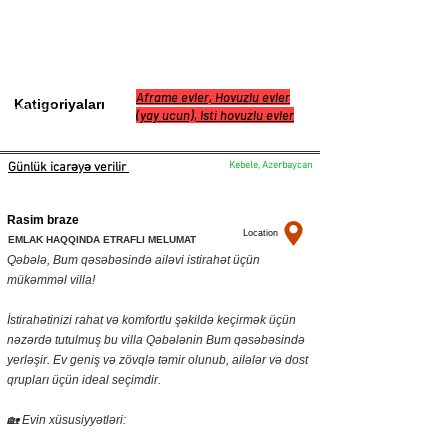
Aframe evler, Hovuzlu evler
Katigoriyaları
+994 51 922 23 02
(yay ucun), Isti hovuzlu evler
Kebele, Azerbaycan
Günlük icarəyə verilir
Rasim braze
Location
EMLAK HAQQINDA ETRAFLI MELUMAT
Qəbələ, Bum qəsəbəsində ailəvi istirahət üçün
mükəmməl villa!
İstirahətinizi rahat və komfortlu şəkildə keçirmək üçün
nəzərdə tutulmuş bu villa Qəbələnin Bum qəsəbəsində
yerləşir. Ev geniş və zövqlə təmir olunub, ailələr və dost
qrupları üçün ideal seçimdir.
🏡 Evin xüsusiyyətləri: