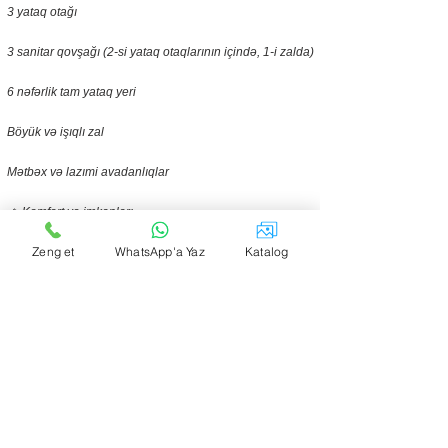
3 yataq otağı
3 sanitar qovşağı (2-si yataq otaqlarının içində, 1-i zalda)
6 nəfərlik tam yataq yeri
Böyük və işıqlı zal
Mətbəx və lazımi avadanlıqlar
🔥 Komfort və imkanlar:
Zeng et
WhatsApp'a Yaz
Katalog
Hər yataq otağında və zalda kondisioner
Böyüklər və uşaqlar üçün ayrılmış hovuz sahəsi
Mangal, samovar, besedka
Villa tam şəkildə ailəvi istirahət üçün nəzərdə tutulub.
Hər bir detalda rahatlığınız düşünülüb. Hovuz təmiz və
filtrasiyalıdır, istəyə uyğun şəkildə istifadəyə verilir. Evin
ümumi yerləşməsi sakit və təbiətə yaxın məkanda