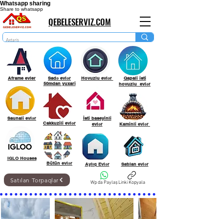
Whatsapp sharing
Share to whatsapp
QEBELESERVIZ.COM
Aframe evler
Sadə evlər
Hovuzlu evlər
Qapali isti
50mdan yuxari
hovuzlu evlər
Saunali evlər
İsti baseyinli
Cakkuzili evlər
evlər
Kaminli evlər
IGLO Houses
Bütün evlər
Aylıq Evlər
Satılan evlər
Satılan Torpaqlar
Wp da Paylaş
Linki Kopyala