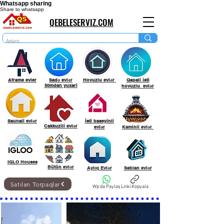
Whatsapp sharing
Share to whatsapp
QEBELESERVIZ.COM
Aframe evler
Sadə evlər
Hovuzlu evlər
Qapali isti
50mdan yuxari
hovuzlu evlər
Saunali evlər
İsti baseyinli
Cakkuzili evlər
evlər
Kaminli evlər
IGLO Houses
Bütün evlər
Aylıq Evlər
Satılan evlər
Satılan Torpaqlar
Wp da Paylaş
Linki Kopyala