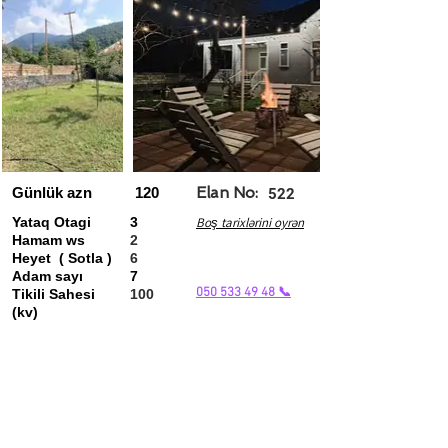
Günlük azn
120
Elan No:
522
Yataq Otagi
3
Boş tarixlərini oyrən
Hamam ws
2
Heyet ( Sotla )
6
Adam sayı
7
050 533 49 48 📞
Tikili Sahesi
100
(kv)