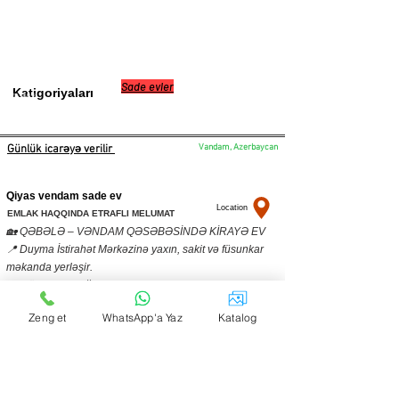
Sade evler
Katigoriyaları
077 593 93 16
Vandam, Azerbaycan
Günlük icarəyə verilir
Qiyas vendam sade ev
Location
EMLAK HAQQINDA ETRAFLI MELUMAT
🏡 QƏBƏLƏ – VƏNDAM QƏSƏBƏSİNDƏ KİRAYƏ EV
📍 Duyma İstirahət Mərkəzinə yaxın, sakit və füsunkar
məkanda yerləşir.
🌄 Möhtəşəm dağ panoraması ilə əhatə olunub – yay
aylarında havası sərin və rahatdır.
Zeng et
WhatsApp'a Yaz
Katalog
🛏 3 yataq otağı
👨‍👩‍👧‍👦 7 nəfərlik yerləşmə imkanı
🏊‍♂️ Hovuz yoxdur (sakit istirahət sevənlər üçün ideal
seçim)
🔥 Həyətdə: