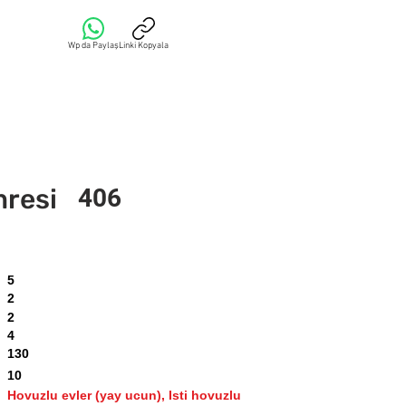
Wp da Paylaş
Linki Kopyala
mresi
406
5
2
2
4
130
10
Hovuzlu evler (yay ucun), Isti hovuzlu