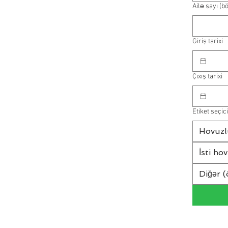
Ailə sayı (b
Giriş tarixi
Çıxış tarixi
Etiket seçici
Hovuzl
İsti ho
Diğər (