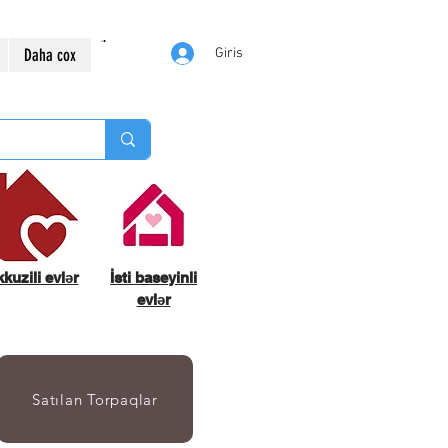
Daha cox
Giris
kuzili evlər
İsti baseyinli
evlər
Satılan Torpaqlar