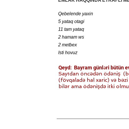
EMLAK HAQQINDA ETRAFLI M
Qebelende yaxin
+994 70 842 34 42
5 yataq otagi
11 tam yataq
2 hamam ws
2 metbex
Isti hovuz
Qeyd: Bayram günləri bütün evl
Saytdan öncədən ödəniş (beh)
(fövqaladə hal xaric) və bəzi i
bilər ama ödənişdə itki olmu