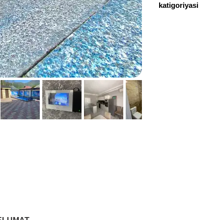
katigoriyasi
+994 70 842 34 42