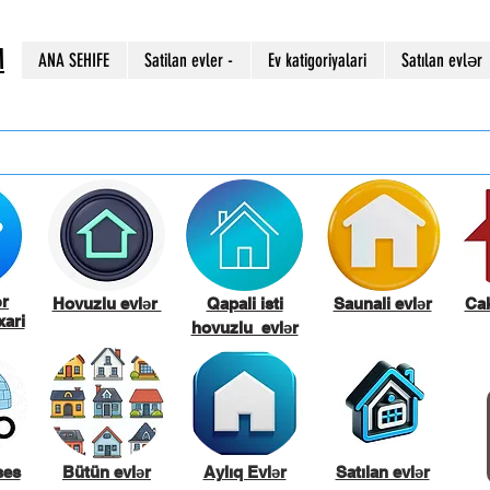
M
ANA SEHIFE
Satilan evler -
Ev katigoriyalari
Satılan evlər
ər
Hovuzlu evlər
Qapali isti
Saunali evlər
Cak
ari
hovuzlu evlər
ses
Bütün evlər
Aylıq Evlər
Satılan evlər