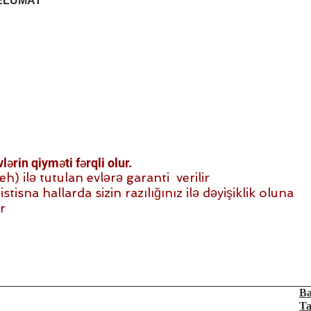
ELUMAT
ərin qiyməti fərqli olur.
 ilə tutulan evlərə garanti verilir
stisna hallarda sizin razılığınız ilə dəyişiklik oluna
r
Ba
Ta