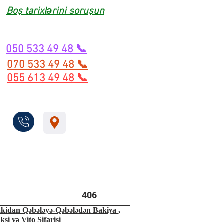
Boş tarixlərini soruşun
050 533 49 48 📞
070 533 49 48 📞
055 613 49 48 📞
406
kidan Qəbələyə-Qəbələdən Bakiya ,
ksi və Vito Sifarisi