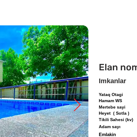
Elan no
Imkanlar
Yataq Otagi
Hamam WS
Mertebe sayi
Heyet ( Sotla )
Tikili Sahesi (kv)
Adam sayı
Emlakin