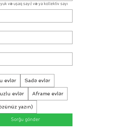
öyuk və uşaq sayı) və ya kollektiv sayı
u evlər
Sadə evlər
vuzlu evlər
Aframe evlər
özünüz yazın)
Sorğu gönder