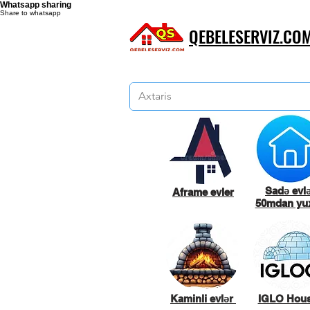
Whatsapp sharing
Share to whatsapp
QEBELESERVIZ.CO
Sadə evl
Aframe evler
50mdan yux
Kaminli evlər
IGLO Hou