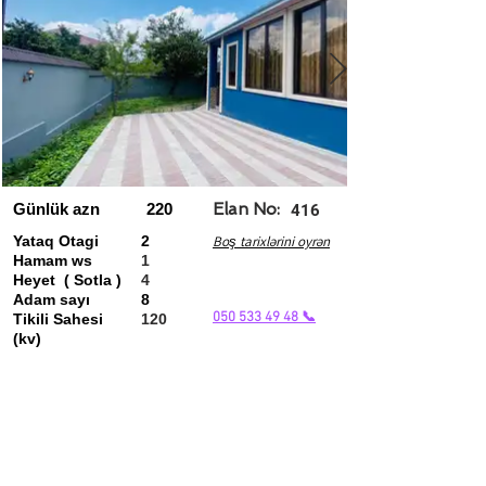
Günlük azn
220
Elan No:
416
Yataq Otagi
2
Boş tarixlərini oyrən
Hamam ws
1
Heyet ( Sotla )
4
Adam sayı
8
050 533 49 48 📞
Tikili Sahesi
120
(kv)