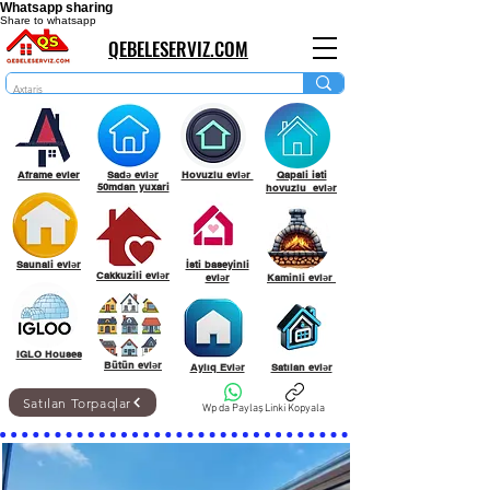
Whatsapp sharing
Share to whatsapp
QEBELESERVIZ.COM
Aframe evler
Sadə evlər
Hovuzlu evlər
Qapali isti
50mdan yuxari
hovuzlu evlər
Saunali evlər
İsti baseyinli
Cakkuzili evlər
evlər
Kaminli evlər
IGLO Houses
Bütün evlər
Aylıq Evlər
Satılan evlər
Satılan Torpaqlar
Wp da Paylaş
Linki Kopyala