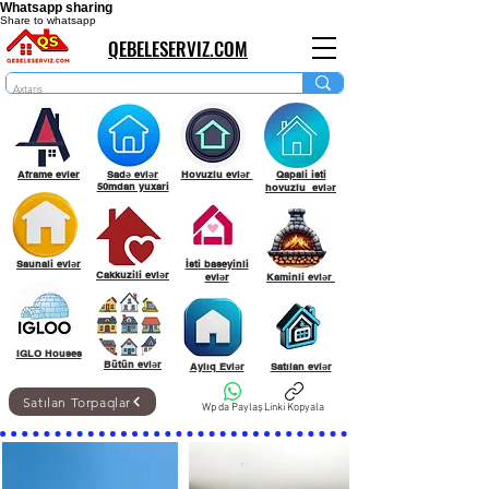
Whatsapp sharing
Share to whatsapp
QEBELESERVIZ.COM
Aframe evler
Sadə evlər
Hovuzlu evlər
Qapali isti
50mdan yuxari
hovuzlu evlər
Saunali evlər
İsti baseyinli
Cakkuzili evlər
evlər
Kaminli evlər
IGLO Houses
Bütün evlər
Aylıq Evlər
Satılan evlər
Satılan Torpaqlar
Wp da Paylaş
Linki Kopyala