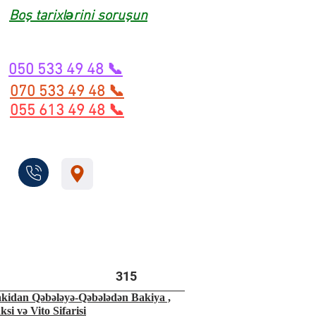
Boş tarixlərini soruşun
050 533 49 48 📞
070 533 49 48 📞
055 613 49 48 📞
315
kidan Qəbələyə-Qəbələdən Bakiya ,
ksi və Vito Sifarisi