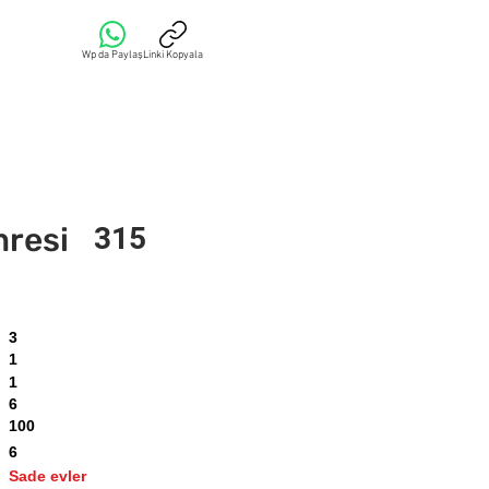
Wp da Paylaş
Linki Kopyala
mresi
315
3
1
1
6
100
6
Sade evler