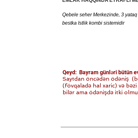
EMLAK HAQQINDA ETRAFLI M
Qebele seher Merkezinde, 3 yataq o
+994 50 632 88 44
bestka Istlik kombi sistemidir
Qeyd: Bayram günləri bütün evl
Saytdan öncədən ödəniş (beh)
(fövqaladə hal xaric) və bəzi i
bilər ama ödənişdə itki olmu