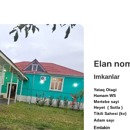
Elan no
Imkanlar
Yataq Otagi
Hamam WS
Mertebe sayi
Heyet ( Sotla )
Tikili Sahesi (kv)
Adam sayı
Emlakin