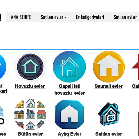
M
ANA SEHIFE
Satilan evler -
Ev katigoriyalari
Satılan evlər
ər
Hovuzlu evlər
Qapali isti
Saunali evlər
Cak
ari
hovuzlu evlər
ses
Bütün evlər
Aylıq Evlər
Satılan evlər