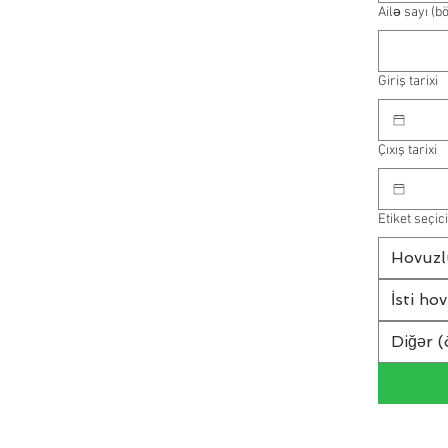
Ailə sayı (b
Giriş tarixi
Çıxış tarixi
Etiket seçici
Hovuzl
İsti ho
Diğər (