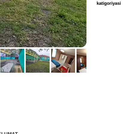
katigoriyasi
+994 50 632 88 44