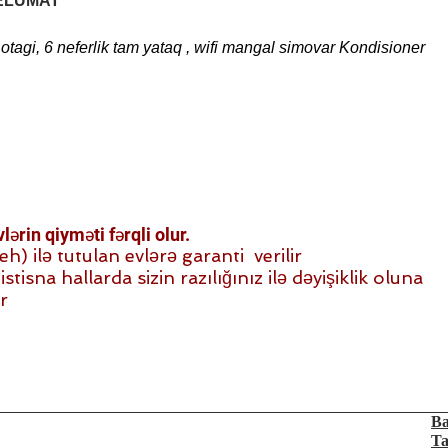
ELUMAT
tagi, 6 neferlik tam yataq , wifi mangal simovar Kondisioner
ərin qiyməti fərqli olur.
 ilə tutulan evlərə garanti verilir
stisna hallarda sizin razılığınız ilə dəyişiklik oluna
r
Ba
Ta