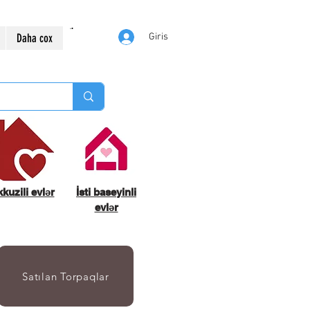
Daha cox
Giris
kuzili evlər
İsti baseyinli
evlər
Satılan Torpaqlar