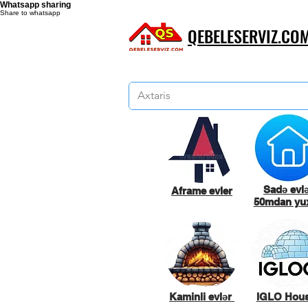
Whatsapp sharing
Share to whatsapp
QEBELESERVIZ.CO
Sadə evl
Aframe evler
50mdan yux
Kaminli evlər
IGLO Hou