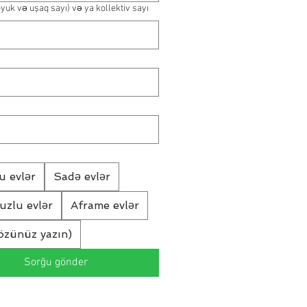
öyuk və uşaq sayı) və ya kollektiv sayı
u evlər
Sadə evlər
vuzlu evlər
Aframe evlər
özünüz yazın)
Sorğu gönder