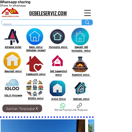
Whatsapp sharing
Share to whatsapp
QEBELESERVIZ.COM
Aframe evler
Sadə evlər
Hovuzlu evlər
Qapali isti
50mdan yuxari
hovuzlu evlər
Saunali evlər
İsti baseyinli
Cakkuzili evlər
evlər
Kaminli evlər
IGLO Houses
Bütün evlər
Aylıq Evlər
Satılan evlər
Satılan Torpaqlar
Wp da Paylaş
Linki Kopyala