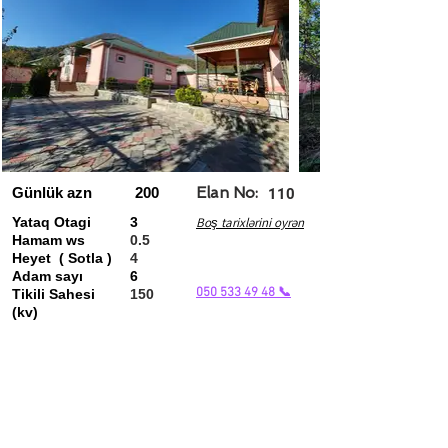
Günlük azn
200
Elan No:
110
Yataq Otagi
3
Boş tarixlərini oyrən
Hamam ws
0.5
Heyet ( Sotla )
4
Adam sayı
6
050 533 49 48 📞
Tikili Sahesi
150
(kv)