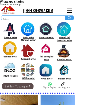
Whatsapp sharing
Share to whatsapp
QEBELESERVIZ.COM
Aframe evler
Sadə evlər
Hovuzlu evlər
Qapali isti
50mdan yuxari
hovuzlu evlər
Saunali evlər
İsti baseyinli
Cakkuzili evlər
evlər
Kaminli evlər
IGLO Houses
Bütün evlər
Aylıq Evlər
Satılan evlər
Satılan Torpaqlar
Wp da Paylaş
Linki Kopyala