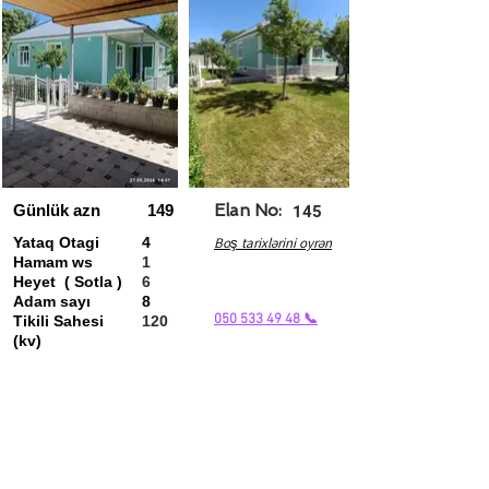
Günlük azn
149
Elan No:
145
Yataq Otagi
4
Boş tarixlərini oyrən
Hamam ws
1
Heyet ( Sotla )
6
Adam sayı
8
050 533 49 48 📞
Tikili Sahesi
120
(kv)