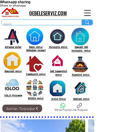
Whatsapp sharing
Share to whatsapp
QEBELESERVIZ.COM
Aframe evler
Sadə evlər
Hovuzlu evlər
Qapali isti
50mdan yuxari
hovuzlu evlər
Saunali evlər
İsti baseyinli
Cakkuzili evlər
evlər
Kaminli evlər
IGLO Houses
Bütün evlər
Aylıq Evlər
Satılan evlər
Satılan Torpaqlar
Wp da Paylaş
Linki Kopyala