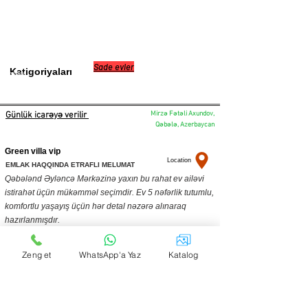
Sade evler
Katigoriyaları
0505334948
Mirzə Fətəli Axundov,
Günlük icarəyə verilir
Qəbələ, Azerbaycan
Green villa vip
Location
EMLAK HAQQINDA ETRAFLI MELUMAT
Qəbələnd Əyləncə Mərkəzinə yaxın bu rahat ev ailəvi
istirahət üçün mükəmməl seçimdir. Ev 5 nəfərlik tutumlu,
komfortlu yaşayış üçün hər detal nəzərə alınaraq
hazırlanmışdır.
Evin təchizatı:
Zeng et
WhatsApp'a Yaz
Katalog
Otaqlar: 2 yataq otağı:
1-ci otaq: 1 ikinəfərlik taxt, 1 tək çarpayı.
2-ci otaq: 1 ikinəfərlik taxt.
Sanitar qovşaq: Hamam və tualet.