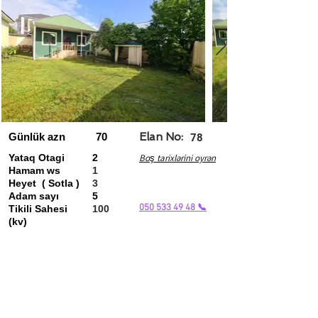
Günlük azn
70
Elan No:
78
Yataq Otagi
2
Boş tarixlərini oyrən
Hamam ws
1
Heyet ( Sotla )
3
Adam sayı
5
050 533 49 48 📞
Tikili Sahesi
100
(kv)