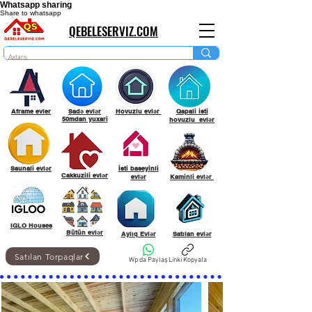
Whatsapp sharing
Share to whatsapp
QEBELESERVIZ.COM
Aframe evler
Sadə evlər
Hovuzlu evlər
Qapali isti
50mdan yuxari
hovuzlu evlər
Saunali evlər
İsti baseyinli
Cakkuzili evlər
evlər
Kaminli evlər
IGLO Houses
Bütün evlər
Aylıq Evlər
Satılan evlər
Satılan Torpaqlar
Wp da Paylaş
Linki Kopyala