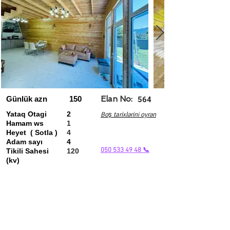
Günlük azn
150
Elan No:
564
Yataq Otagi
2
Boş tarixlərini oyrən
Hamam ws
1
Heyet ( Sotla )
4
Adam sayı
4
050 533 49 48 📞
Tikili Sahesi
120
(kv)