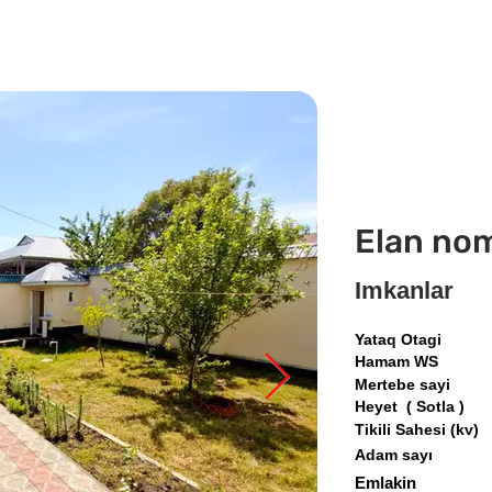
Elan no
Imkanlar
Yataq Otagi
Hamam WS
Mertebe sayi
Heyet ( Sotla )
Tikili Sahesi (kv)
Adam sayı
Emlakin