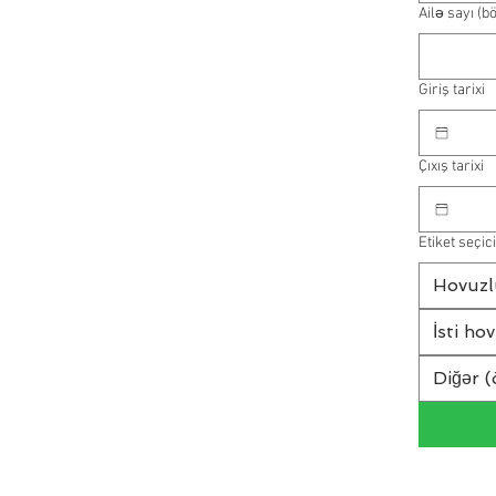
Ailə sayı (b
Giriş tarixi
Çıxış tarixi
Etiket seçici
Hovuzl
İsti ho
Diğər (