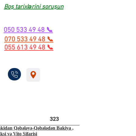
Boş tarixlərini soruşun
050 533 49 48 📞
070 533 49 48 📞
055 613 49 48 📞
323
kidan Qəbələyə-Qəbələdən Bakiya ,
ksi və Vito Sifarisi