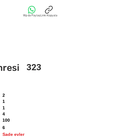
Wp da Paylaş
Linki Kopyala
mresi
323
2
1
1
4
100
6
Sade evler