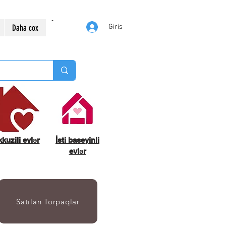
Daha cox
Giris
kuzili evlər
İsti baseyinli
evlər
Satılan Torpaqlar