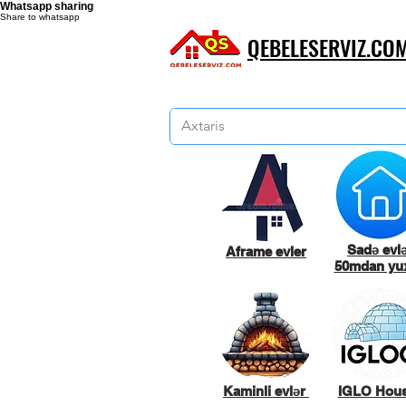
Whatsapp sharing
Share to whatsapp
QEBELESERVIZ.CO
Sadə evl
Aframe evler
50mdan yux
Kaminli evlər
IGLO Hou