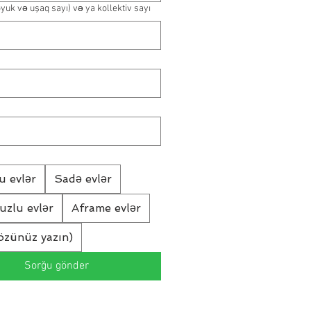
öyuk və uşaq sayı) və ya kollektiv sayı
u evlər
Sadə evlər
vuzlu evlər
Aframe evlər
özünüz yazın)
Sorğu gönder