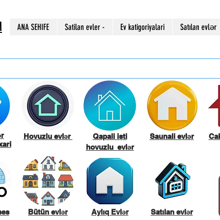
M
ANA SEHIFE
Satilan evler -
Ev katigoriyalari
Satılan evlər
ər
Hovuzlu evlər
Qapali isti
Saunali evlər
Cak
ari
hovuzlu evlər
ses
Bütün evlər
Aylıq Evlər
Satılan evlər