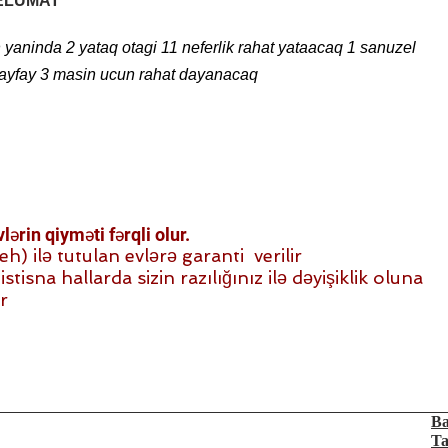
ELUMAT
yaninda 2 yataq otagi 11 neferlik rahat yataacaq 1 sanuzel
ayfay 3 masin ucun rahat dayanacaq
ərin qiyməti fərqli olur.
 ilə tutulan evlərə garanti verilir
stisna hallarda sizin razılığınız ilə dəyişiklik oluna
r
Ba
Ta