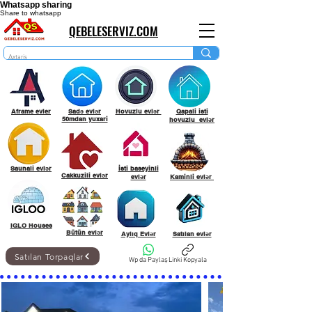
Whatsapp sharing
Share to whatsapp
QEBELESERVIZ.COM
Aframe evler
Sadə evlər
Hovuzlu evlər
Qapali isti
50mdan yuxari
hovuzlu evlər
Saunali evlər
İsti baseyinli
Cakkuzili evlər
evlər
Kaminli evlər
IGLO Houses
Bütün evlər
Aylıq Evlər
Satılan evlər
Satılan Torpaqlar
Wp da Paylaş
Linki Kopyala