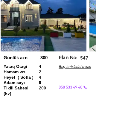
Günlük azn
300
Elan No:
547
Yataq Otagi
4
Boş tarixlərini oyrən
Hamam ws
2
Heyet ( Sotla )
4
Adam sayı
9
050 533 49 48 📞
Tikili Sahesi
200
(kv)