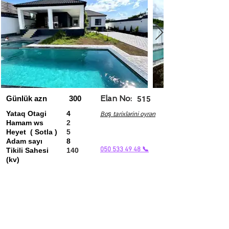
Günlük azn
300
Elan No:
515
Yataq Otagi
4
Boş tarixlərini oyrən
Hamam ws
2
Heyet ( Sotla )
5
Adam sayı
8
050 533 49 48 📞
Tikili Sahesi
140
(kv)