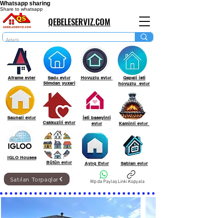
Whatsapp sharing
Share to whatsapp
QEBELESERVIZ.COM
Aframe evler
Sadə evlər
Hovuzlu evlər
Qapali isti
50mdan yuxari
hovuzlu evlər
Saunali evlər
İsti baseyinli
Cakkuzili evlər
evlər
Kaminli evlər
IGLO Houses
Bütün evlər
Aylıq Evlər
Satılan evlər
Satılan Torpaqlar
Wp da Paylaş
Linki Kopyala