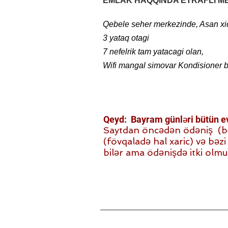
EMLAK HAQQINDA ETRAFLI M
Qebele seher merkezinde, Asan xi
+994 50 761 73 71
3 yataq otagi
7 nefelrik tam yatacagi olan,
Wifi mangal simovar Kondisioner be
Qeyd: Bayram günləri bütün evl
Saytdan öncədən ödəniş (beh)
(fövqaladə hal xaric) və bəzi i
bilər ama ödənişdə itki olmu