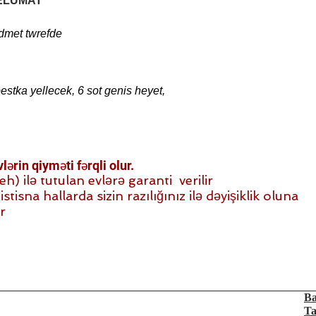
ELUMAT
dmet twrefde
stka yellecek, 6 sot genis heyet,
ərin qiyməti fərqli olur.
 ilə tutulan evlərə garanti verilir
stisna hallarda sizin razılığınız ilə dəyişiklik oluna
r
Ba
Ta