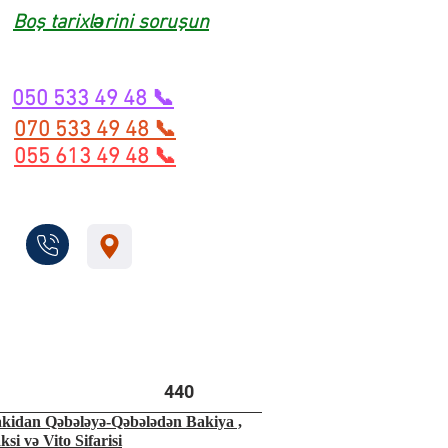
Boş tarixlərini soruşun
050 533 49 48 📞
070 533 49 48 📞
055 613 49 48 📞
440
kidan Qəbələyə-Qəbələdən Bakiya ,
ksi və Vito Sifarisi