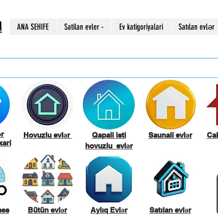
M
ANA SEHIFE
Satilan evler -
Ev katigoriyalari
Satılan evlər
ər
Hovuzlu evlər
Qapali isti
Saunali evlər
Cak
ari
hovuzlu evlər
ses
Bütün evlər
Aylıq Evlər
Satılan evlər