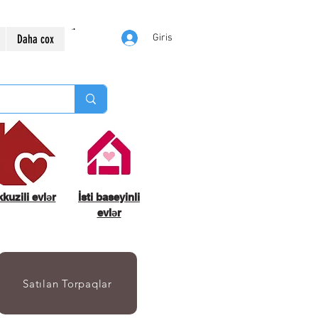
Daha cox
Giris
kuzili evlər
İsti baseyinli
evlər
Satılan Torpaqlar