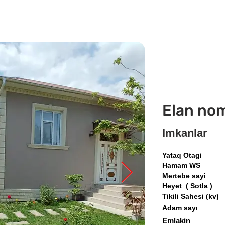
Elan no
Imkanlar
Yataq Otagi
Hamam WS
Mertebe sayi
Heyet ( Sotla )
Tikili Sahesi (kv)
Adam sayı
Emlakin