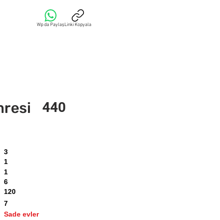
Wp da Paylaş
Linki Kopyala
mresi
440
3
1
1
6
120
7
Sade evler