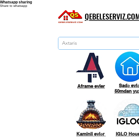
Whatsapp sharing
Share to whatsapp
QEBELESERVIZ.CO
Sadə evl
Aframe evler
50mdan yux
Kaminli evlər
IGLO Hou