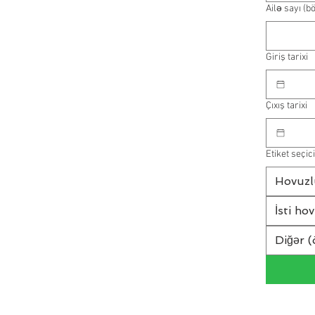
Ailə sayı (b
Giriş tarixi
Çıxış tarixi
Etiket seçici
Hovuzl
İsti ho
Diğər (