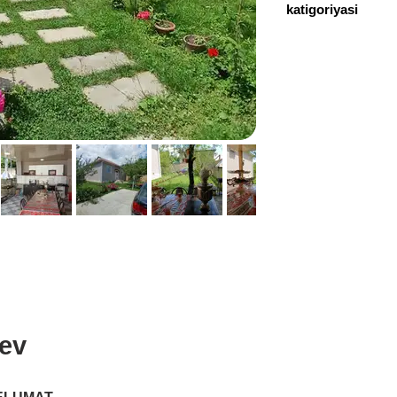
katigoriyasi
+994 50 761 73 71
 ev