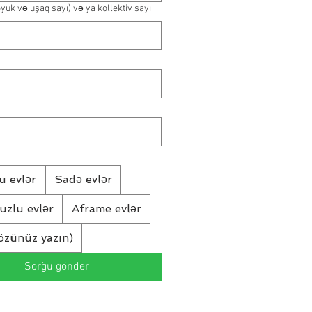
öyuk və uşaq sayı) və ya kollektiv sayı
u evlər
Sadə evlər
vuzlu evlər
Aframe evlər
özünüz yazın)
Sorğu gönder