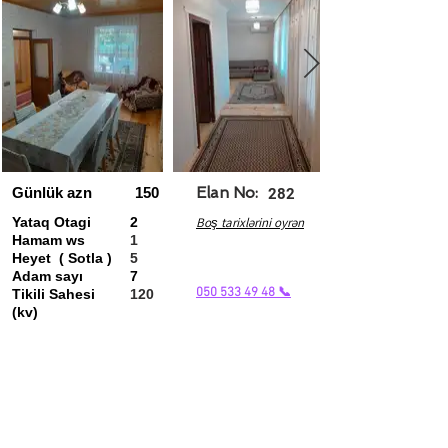
Günlük azn
150
Elan No:
282
Yataq Otagi
2
Boş tarixlərini oyrən
Hamam ws
1
Heyet ( Sotla )
5
Adam sayı
7
050 533 49 48 📞
Tikili Sahesi
120
(kv)