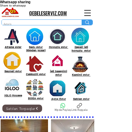
Whatsapp sharing
Share to whatsapp
QEBELESERVIZ.COM
Aframe evler
Sadə evlər
Hovuzlu evlər
Qapali isti
50mdan yuxari
hovuzlu evlər
Saunali evlər
İsti baseyinli
Cakkuzili evlər
evlər
Kaminli evlər
IGLO Houses
Bütün evlər
Aylıq Evlər
Satılan evlər
Satılan Torpaqlar
Wp da Paylaş
Linki Kopyala