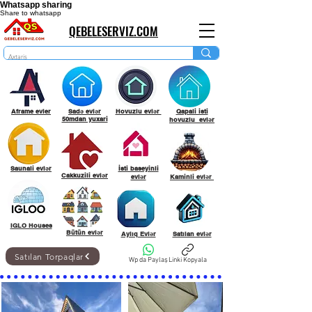
Whatsapp sharing
Share to whatsapp
QEBELESERVIZ.COM
Aframe evler
Sadə evlər
Hovuzlu evlər
Qapali isti
50mdan yuxari
hovuzlu evlər
Saunali evlər
İsti baseyinli
Cakkuzili evlər
evlər
Kaminli evlər
IGLO Houses
Bütün evlər
Aylıq Evlər
Satılan evlər
Satılan Torpaqlar
Wp da Paylaş
Linki Kopyala