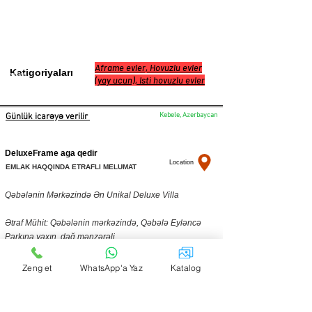
Aframe evler, Hovuzlu evler
Katigoriyaları
0505343036
(yay ucun), Isti hovuzlu evler
Kebele, Azerbaycan
Günlük icarəyə verilir
DeluxeFrame aga qedir
Location
EMLAK HAQQINDA ETRAFLI MELUMAT
Qəbələnin Mərkəzində Ən Unikal Deluxe Villa
Ətraf Mühit: Qəbələnin mərkəzində, Qəbələ Eyləncə
Parkına yaxın, dağ mənzərəli
Ev Təsviri:
Zeng et
WhatsApp'a Yaz
Katalog
- Otaqlar: 5 yataq otağı
- Nəfər tutumu: 12 nəfər
- Hər otaqda kondisioner