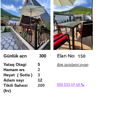
Günlük azn
300
Elan No:
150
Yataq Otagi
5
Boş tarixlərini oyrən
Hamam ws
2
Heyet ( Sotla )
3
Adam sayı
12
050 533 49 48 📞
Tikili Sahesi
200
(kv)