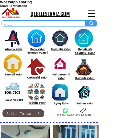
Whatsapp sharing
Share to whatsapp
QEBELESERVIZ.COM
Aframe evler
Sadə evlər
Hovuzlu evlər
Qapali isti
50mdan yuxari
hovuzlu evlər
Saunali evlər
İsti baseyinli
Cakkuzili evlər
evlər
Kaminli evlər
IGLO Houses
Bütün evlər
Aylıq Evlər
Satılan evlər
Satılan Torpaqlar
Wp da Paylaş
Linki Kopyala