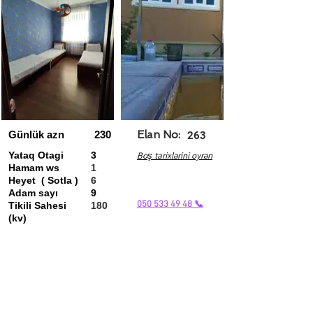
Günlük azn
230
Elan No:
263
Yataq Otagi
3
Boş tarixlərini oyrən
Hamam ws
1
Heyet ( Sotla )
6
Adam sayı
9
050 533 49 48 📞
Tikili Sahesi
180
(kv)