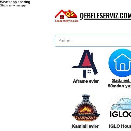
Whatsapp sharing
Share to whatsapp
QEBELESERVIZ.CO
Sadə evl
Aframe evler
50mdan yux
Kaminli evlər
IGLO Hou