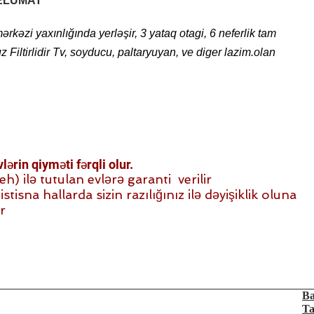
ELUMAT
əzi yaxınlığında yerləşir, 3 yataq otagi, 6 neferlik tam
 Filtirlidir Tv, soyducu, paltaryuyan, ve diger lazim.olan
ərin qiyməti fərqli olur.
 ilə tutulan evlərə garanti verilir
stisna hallarda sizin razılığınız ilə dəyişiklik oluna
r
Ba
Ta