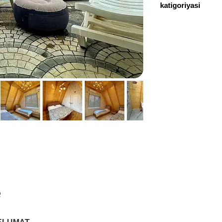
katigoriyasi
055717707
e