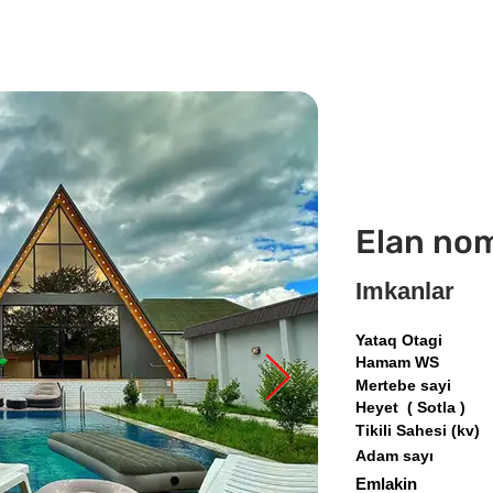
Elan no
Imkanlar
Yataq Otagi
Hamam WS
Mertebe sayi
Heyet ( Sotla )
Tikili Sahesi (kv)
Adam sayı
Emlakin