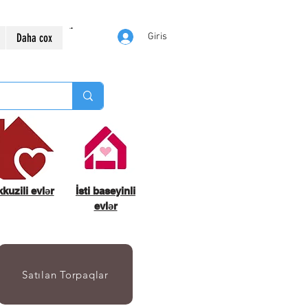
Daha cox
Giris
kuzili evlər
İsti baseyinli
evlər
Satılan Torpaqlar