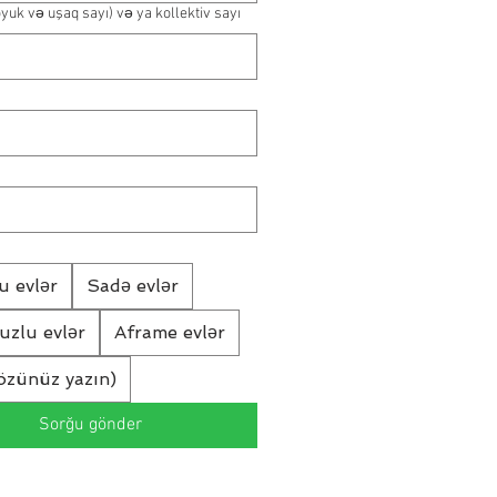
öyuk və uşaq sayı) və ya kollektiv sayı
u evlər
Sadə evlər
vuzlu evlər
Aframe evlər
özünüz yazın)
Sorğu gönder