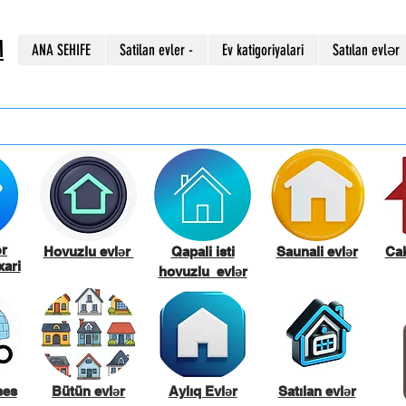
M
ANA SEHIFE
Satilan evler -
Ev katigoriyalari
Satılan evlər
ər
Hovuzlu evlər
Qapali isti
Saunali evlər
Cak
ari
hovuzlu evlər
ses
Bütün evlər
Aylıq Evlər
Satılan evlər