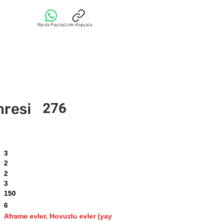
Wp da Paylaş
Linki Kopyala
mresi
276
3
2
2
3
150
6
Aframe evler, Hovuzlu evler (yay