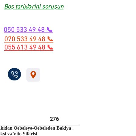
Boş tarixlərini soruşun
050 533 49 48 📞
070 533 49 48 📞
055 613 49 48 📞
276
kidan Qəbələyə-Qəbələdən Bakiya ,
ksi və Vito Sifarisi