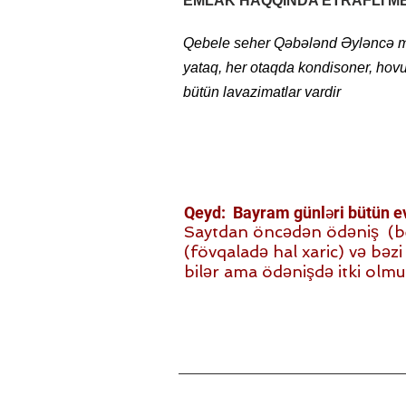
EMLAK HAQQINDA ETRAFLI M
Qebele seher Qəbələnd Əyləncə mərk
055717707
yataq, her otaqda kondisoner, hovuz
bütün lavazimatlar vardir
Qeyd: Bayram günləri bütün evl
Saytdan öncədən ödəniş (beh)
(fövqaladə hal xaric) və bəzi i
bilər ama ödənişdə itki olmu