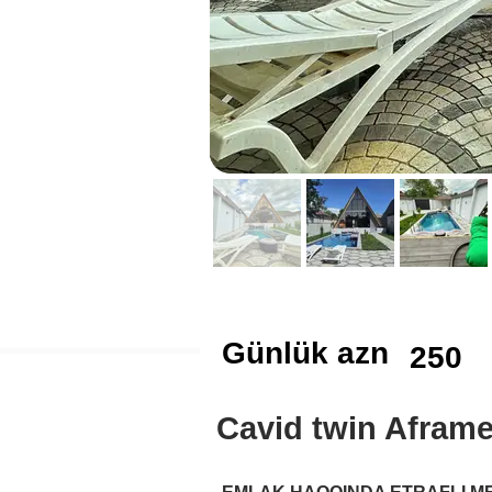
Günlük azn
250
Cavid twin Afram