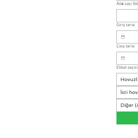
Ailə sayı (b
Giriş tarixi
Çıxış tarixi
Etiket seçici
Hovuzl
İsti ho
Diğər (