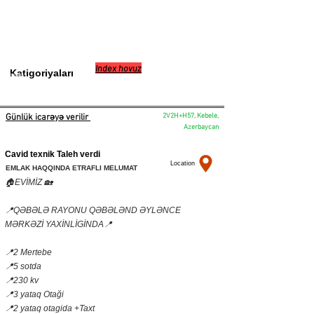
Index hovuz
Katigoriyaları
0517776699
2V2H+H57, Kebele,
Günlük icarəyə verilir
Azerbaycan
Cavid texnik Taleh verdi
Location
EMLAK HAQQINDA ETRAFLI MELUMAT
🏠EVİMİZ 🏡
📍QƏBƏLƏ RAYONU QƏBƏLƏND ƏYLƏNCE
MƏRKƏZİ YAXİNLİGİNDA📍
📍2 Mertebe
📍5 sotda
📍230 kv
📍3 yataq Otaği
📍2 yataq otagida +Taxt