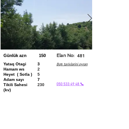
Günlük azn
150
Elan No:
481
Yataq Otagi
3
Boş tarixlərini oyrən
Hamam ws
2
Heyet ( Sotla )
5
Adam sayı
7
050 533 49 48 📞
Tikili Sahesi
230
(kv)