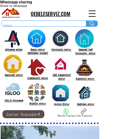
Whatsapp sharing
Share to whatsapp
QEBELESERVIZ.COM
Aframe evler
Sadə evlər
Hovuzlu evlər
Qapali isti
50mdan yuxari
hovuzlu evlər
Saunali evlər
İsti baseyinli
Cakkuzili evlər
evlər
Kaminli evlər
IGLO Houses
Bütün evlər
Aylıq Evlər
Satılan evlər
Satılan Torpaqlar
Wp da Paylaş
Linki Kopyala