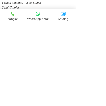
1 yataq otaginda _ 3 tek kravat
Cəmi_7 nefer
📍Usaq-ucun_Beşik
Zeng et
WhatsApp'a Yaz
Katalog
📍Boyuk zal
📍2 hamam ws
📍1 studiya mətbəx
📍3-Maşın-Saxlamağa-yer-🚗
📍Hər-otaqda-Kandisener📍
Samavar-Şış-Manqal-Və s..!
🏠Yeni Tikilmis Yeni Dizayında 🤌
Vip Şəraitli gözəl Villadır
Ailə ücün nəzərdə tutulmuş hər bir avadanlıqla Təmin
olunmuşdur
YERLƏR❌MƏHDUDDUR