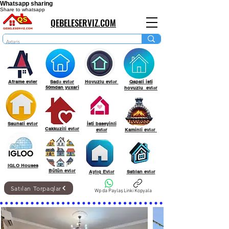
Whatsapp sharing
Share to whatsapp
QEBELESERVIZ.COM
Aframe evler
Sadə evlər
Hovuzlu evlər
Qapali isti
50mdan yuxari
hovuzlu evlər
Saunali evlər
İsti baseyinli
Cakkuzili evlər
evlər
Kaminli evlər
IGLO Houses
Bütün evlər
Aylıq Evlər
Satılan evlər
Satılan Torpaqlar
Wp da Paylaş
Linki Kopyala