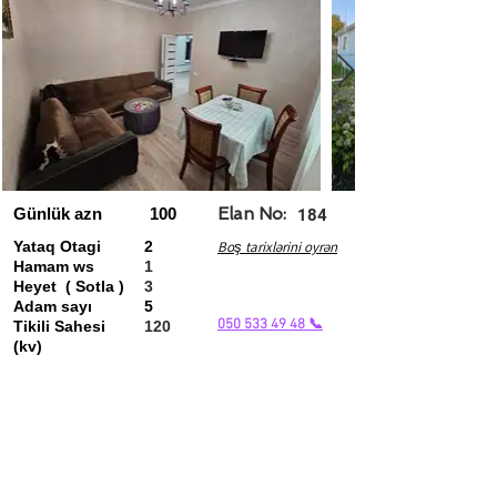
Günlük azn
100
Elan No:
184
Yataq Otagi
2
Boş tarixlərini oyrən
Hamam ws
1
Heyet ( Sotla )
3
Adam sayı
5
050 533 49 48 📞
Tikili Sahesi
120
(kv)