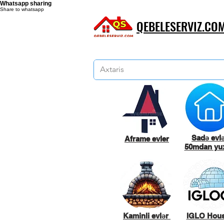
Whatsapp sharing
Share to whatsapp
QEBELESERVIZ.CO
Sadə evl
Aframe evler
50mdan yux
Kaminli evlər
IGLO Hou