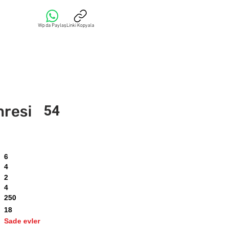
Wp da Paylaş
Linki Kopyala
mresi
54
6
4
2
4
250
18
Sade evler