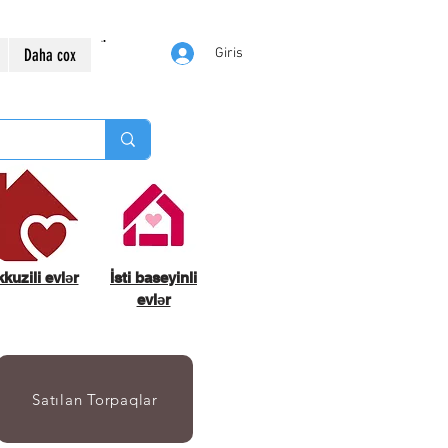
Daha cox
Giris
kuzili evlər
İsti baseyinli
evlər
Satılan Torpaqlar