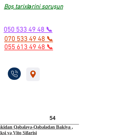
Boş tarixlərini soruşun
050 533 49 48 📞
070 533 49 48 📞
055 613 49 48 📞
54
kidan Qəbələyə-Qəbələdən Bakiya ,
ksi və Vito Sifarisi