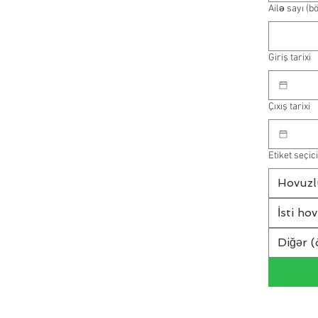
Ailə sayı (b
Giriş tarixi
Çıxış tarixi
Etiket seçici
Hovuzl
İsti ho
Diğər (