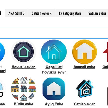
M
ANA SEHIFE
Satilan evler -
Ev katigoriyalari
Satılan evlər
ər
Hovuzlu evlər
Qapali isti
Saunali evlər
Cak
ari
hovuzlu evlər
ses
Bütün evlər
Aylıq Evlər
Satılan evlər