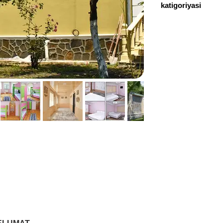
katigoriyasi
0506242225