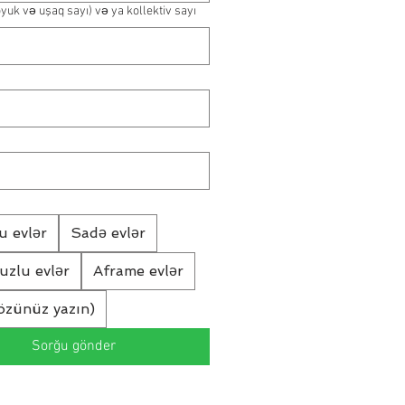
öyuk və uşaq sayı) və ya kollektiv sayı
u evlər
Sadə evlər
vuzlu evlər
Aframe evlər
özünüz yazın)
Sorğu gönder