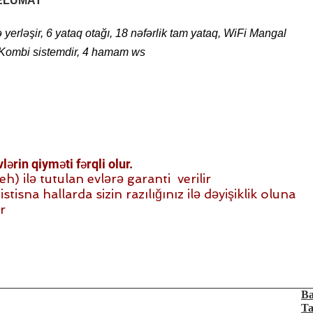
ELUMAT
yerləşir, 6 yataq otağı, 18 nəfərlik tam yataq, WiFi Mangal
k Kombi sistemdir, 4 hamam ws
ərin qiyməti fərqli olur.
 ilə tutulan evlərə garanti verilir
stisna hallarda sizin razılığınız ilə dəyişiklik oluna
r
Ba
Ta