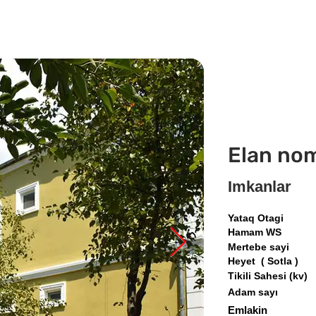
Elan no
Imkanlar
Yataq Otagi
Hamam WS
Mertebe sayi
Heyet ( Sotla )
Tikili Sahesi (kv)
Adam sayı
Emlakin