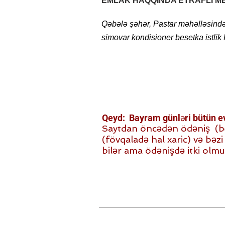
EMLAK HAQQINDA ETRAFLI M
Qəbələ şəhər, Pastar məhəlləsində 
0506242225
simovar kondisioner besetka istli
Qeyd: Bayram günləri bütün evl
Saytdan öncədən ödəniş (beh)
(fövqaladə hal xaric) və bəzi i
bilər ama ödənişdə itki olmu