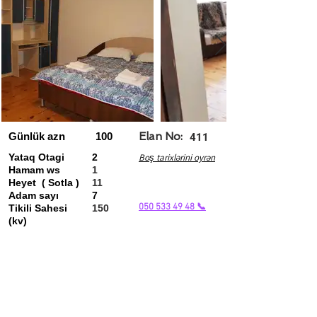
Günlük azn
100
Elan No:
411
Yataq Otagi
2
Boş tarixlərini oyrən
Hamam ws
1
Heyet ( Sotla )
11
Adam sayı
7
050 533 49 48 📞
Tikili Sahesi
150
(kv)