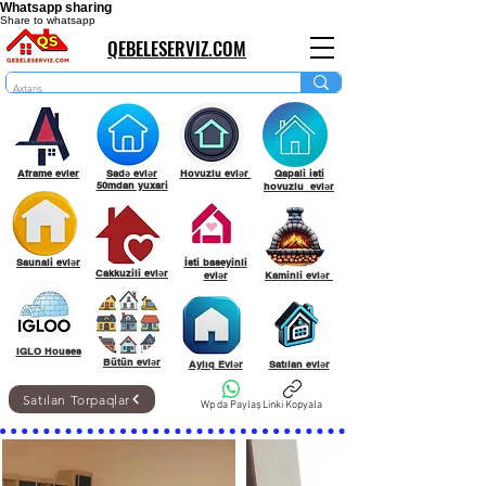
Whatsapp sharing
Share to whatsapp
QEBELESERVIZ.COM
Aframe evler
Sadə evlər
Hovuzlu evlər
Qapali isti
50mdan yuxari
hovuzlu evlər
Saunali evlər
İsti baseyinli
Cakkuzili evlər
evlər
Kaminli evlər
IGLO Houses
Bütün evlər
Aylıq Evlər
Satılan evlər
Satılan Torpaqlar
Wp da Paylaş
Linki Kopyala