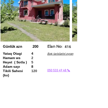
Günlük azn
200
Elan No:
416
Yataq Otagi
4
Boş tarixlərini oyrən
Hamam ws
2
Heyet ( Sotla )
5
Adam sayı
8
050 533 49 48 📞
Tikili Sahesi
120
(kv)