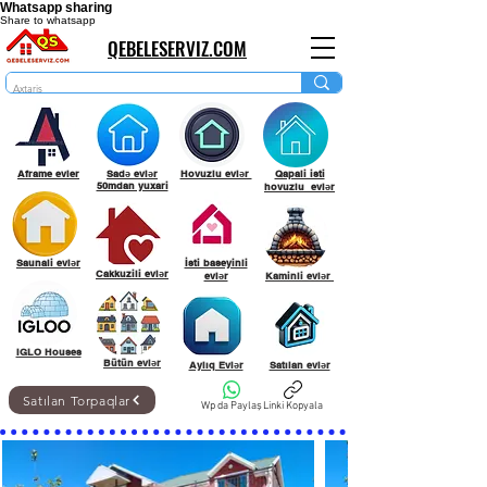
Whatsapp sharing
Share to whatsapp
QEBELESERVIZ.COM
Aframe evler
Sadə evlər
Hovuzlu evlər
Qapali isti
50mdan yuxari
hovuzlu evlər
Saunali evlər
İsti baseyinli
Cakkuzili evlər
evlər
Kaminli evlər
IGLO Houses
Bütün evlər
Aylıq Evlər
Satılan evlər
Satılan Torpaqlar
Wp da Paylaş
Linki Kopyala