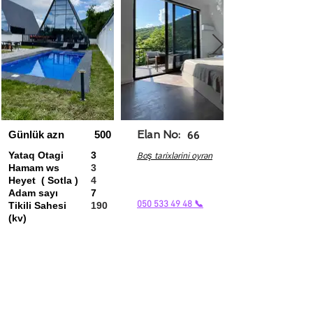
Günlük azn
500
Elan No:
66
Yataq Otagi
3
Boş tarixlərini oyrən
Hamam ws
3
Heyet ( Sotla )
4
Adam sayı
7
050 533 49 48 📞
Tikili Sahesi
190
(kv)