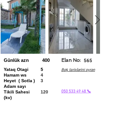
Günlük azn
400
Elan No:
565
Yataq Otagi
5
Boş tarixlərini oyrən
Hamam ws
4
Heyet ( Sotla )
3
Adam sayı
050 533 49 48 📞
Tikili Sahesi
120
(kv)