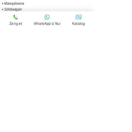
• Manqalxana
• Söhbətgah
• İsti hovuz
• Sac, samovar və digər rahatlıqlar
Zeng et
WhatsApp'a Yaz
Katalog
Yataq otaqlarının 4-də ikinəfərlik çarpayı, 1-də isə 3
ədəd tək çarpayı mövcuddur.
Əlavə xidmətlərimiz:
• Səhər yeməyi
• Pivə setləri
• Qəlyan
• Ayıq sürücü
İyun ayı üçün qiymətlər:
Həftəiçi 400, həftəsonu 450 azn.
İyul ayı üçün:
Həftəiçi 450, həftəsonu 500 azn.
Bir neçə günlük rezervasiyalara extra endirim də edilir.
Qiymət və uyğun tarixlə bağlı məlumat üçün zəhmət
olmasa aşağıdakı nömrə ilə əlaqə saxlayın: