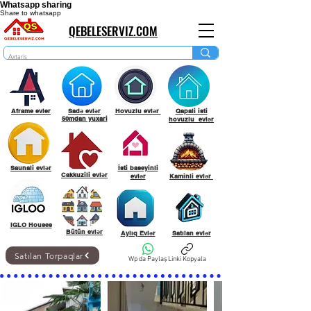
Whatsapp sharing
Share to whatsapp
QEBELESERVIZ.COM
Aframe evler
Sadə evlər
Hovuzlu evlər
Qapali isti
50mdan yuxari
hovuzlu evlər
Saunali evlər
İsti baseyinli
Cakkuzili evlər
evlər
Kaminli evlər
IGLO Houses
Bütün evlər
Aylıq Evlər
Satılan evlər
Satılan Torpaqlar
Wp da Paylaş
Linki Kopyala