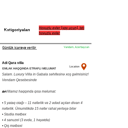
Hovuzlu evler (yay ucun), Isti
Katigoriyaları
070 641 11 91
hovuzlu evler
Vandam, Azerbaycan
Günlük icarəyə verilir
Adi Qara villa
Location
EMLAK HAQQINDA ETRAFLI MELUMAT
Salam. Luxury Villa in Gabala səhifəsinə xoş gəlmisiniz!
Vendam Qesebesinde
🏡Villamız haqqında qısa məlumat:
• 5 yataq otağı – 11 nəfərlik və 2 ədəd açılan divan 4
nəfərlik. Ümumilikdə 15 nəfər rahat yerləşə bilər
• Studia mətbəx
• 4 sanuzel (3 evdə, 1 həyətdə)
• Qış mətbəxi