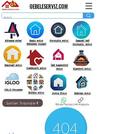
QEBELESERVIZ.COM
Aframe evler
Sadə evlər
Hovuzlu evlər
Qapali isti
50mdan yuxari
hovuzlu evlər
Saunali evlər
İsti baseyinli
Cakkuzili evlər
evlər
Kaminli evlər
IGLO Houses
Bütün evlər
Aylıq Evlər
Satılan evlər
Satılan Torpaqlar
Wp da Paylaş
Linki Kopyala