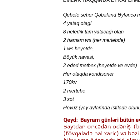
EMLAK HAQQINDA ETRAFLI M
Qebele seher Qəbələnd Əyləncə m
+994558839109
4 yataq otagi
8 neferlik tam yatacağı olan
2 hamam ws (her mertebde)
1 ws heyetde,
Böyük navesi,
2 eded metbex (heyetde ve evde)
Her otaqda kondisoner
170kv
2 mertebe
3 sot
Hovuz (yay aylarinda istifade olunu
Qeyd: Bayram günləri bütün evl
Saytdan öncədən ödəniş (beh)
(fövqaladə hal xaric) və bəzi i