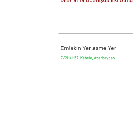
bilər ama ödənişdə itki olmu
Emlakin Yerlesme Yeri
2V2H+H57, Kebele, Azerbaycan