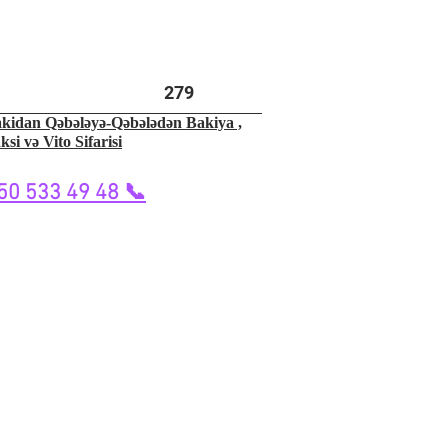
279
kidan Qəbələyə-Qəbələdən Bakiya ,
ksi və Vito Sifarisi
50 533 49 48 📞