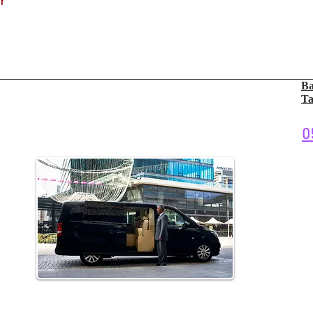
r
Ba
Ta
0