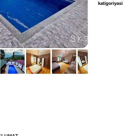
katigoriyasi
+994558839109