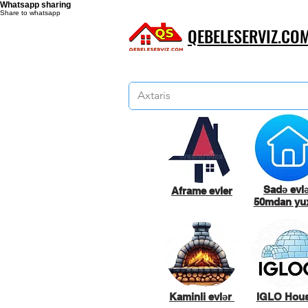
Whatsapp sharing
Share to whatsapp
QEBELESERVIZ.CO
Sadə evl
Aframe evler
50mdan yux
Kaminli evlər
IGLO Hou