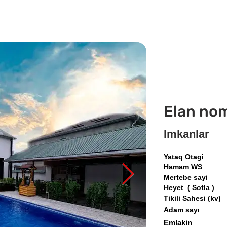
Elan no
Imkanlar
Yataq Otagi
Hamam WS
Mertebe sayi
Heyet ( Sotla )
Tikili Sahesi (kv)
Adam sayı
Emlakin