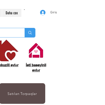
Daha cox
Giris
kuzili evlər
İsti baseyinli
evlər
Satılan Torpaqlar