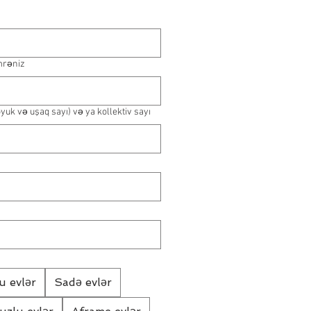
mrəniz
öyuk və uşaq sayı) və ya kollektiv sayı
u evlər
Sadə evlər