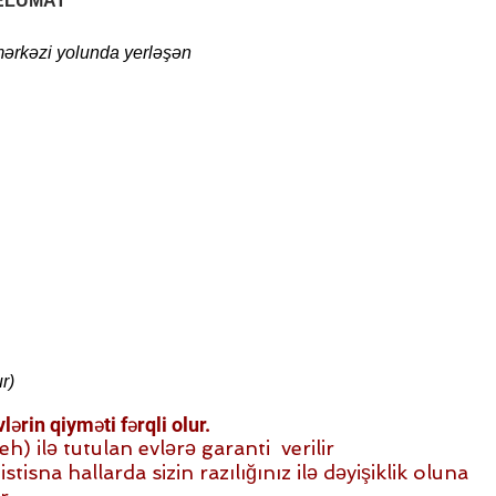
ELUMAT
ərkəzi yolunda yerləşən
r)
ərin qiyməti fərqli olur.
 ilə tutulan evlərə garanti verilir
stisna hallarda sizin razılığınız ilə dəyişiklik oluna