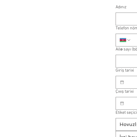
Adınız
Telefon nö
Ailə sayı (b
Giriş tarixi
Çıxış tarixi
Etiket seçici
Hovuzl