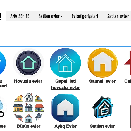
M
ANA SEHIFE
Satilan evler -
Ev katigoriyalari
Satılan evlər
ər
Hovuzlu evlər
Qapali isti
Saunali evlər
Cak
ari
hovuzlu evlər
ses
Bütün evlər
Aylıq Evlər
Satılan evlər