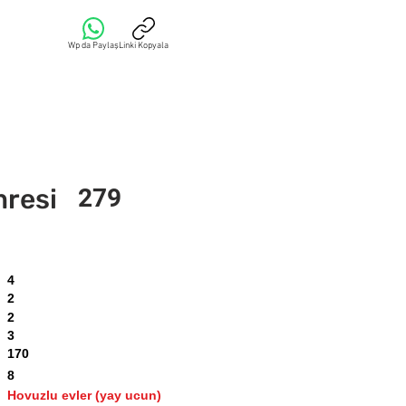
Wp da Paylaş
Linki Kopyala
mresi
279
4
2
2
3
170
8
Hovuzlu evler (yay ucun)