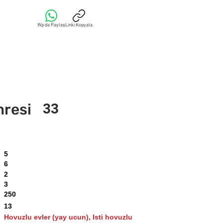
Wp da Paylaş
Linki Kopyala
mresi
33
5
6
2
3
250
13
Hovuzlu evler (yay ucun), Isti hovuzlu