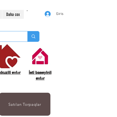
Daha cox
Giris
kuzili evlər
İsti baseyinli
evlər
Satılan Torpaqlar