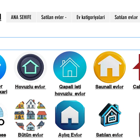
M
ANA SEHIFE
Satilan evler -
Ev katigoriyalari
Satılan evlər
ər
Hovuzlu evlər
Qapali isti
Saunali evlər
Cak
ari
hovuzlu evlər
ses
Bütün evlər
Aylıq Evlər
Satılan evlər