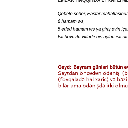
EMLAK HAQQINDA ETRAFLI M
Qebele seher, Pastar məhəlləsində y
+994 55 967 16 66
6 hamam ws,
5 eded hamam ws ya giriş evin içə
Isti hovuzlu villadir qis aylari isti ol
Qeyd: Bayram günləri bütün evl
Saytdan öncədən ödəniş (beh)
(fövqaladə hal xaric) və bəzi i
bilər ama ödənişdə itki olmu