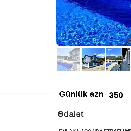
Günlük azn
350
Ədalət