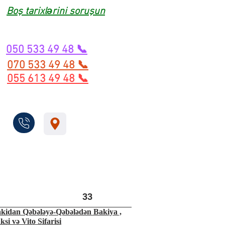
Boş tarixlərini soruşun
050 533 49 48 📞
070 533 49 48 📞
055 613 49 48 📞
33
kidan Qəbələyə-Qəbələdən Bakiya ,
ksi və Vito Sifarisi