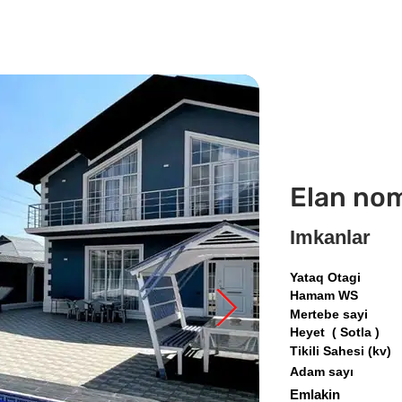
Elan no
Imkanlar
Yataq Otagi
Hamam WS
Mertebe sayi
Heyet ( Sotla )
Tikili Sahesi (kv)
Adam sayı
Emlakin