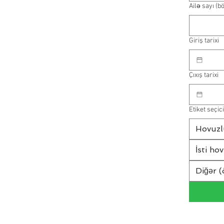
Ailə sayı (b
Giriş tarixi
Çıxış tarixi
Etiket seçici
Hovuzl
İsti ho
Diğər (