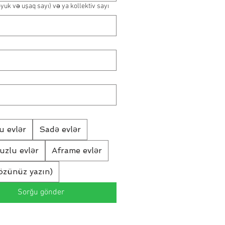
öyuk və uşaq sayı) və ya kollektiv sayı
u evlər
Sadə evlər
vuzlu evlər
Aframe evlər
özünüz yazın)
Sorğu gönder