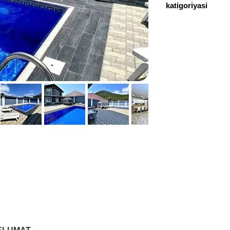
katigoriyasi
+994 55 967 16 66