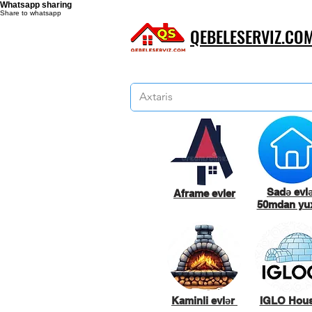
Whatsapp sharing
Share to whatsapp
QEBELESERVIZ.CO
Sadə evl
Aframe evler
50mdan yux
Kaminli evlər
IGLO Hou