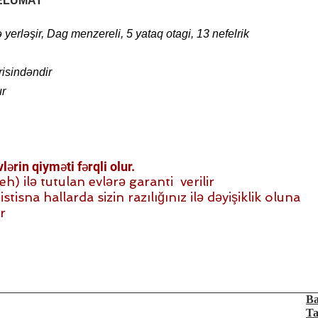
ELUMAT
erləşir, Dag menzereli, 5 yataq otagi, 13 nefelrik
risindəndir
ur
ərin qiyməti fərqli olur.
 ilə tutulan evlərə garanti verilir
stisna hallarda sizin razılığınız ilə dəyişiklik oluna
r
Ba
Ta