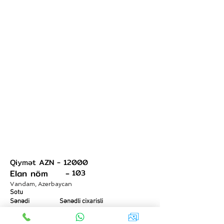
Qiymət AZN -
12000
+994 993 88 22 23
Elan nöm -
103
Vandam, Azerbaycan
Sotu
Sənədi
Sənədli cixarisli
Əmlak haqqinda
Qəbələ Vəndam Nohur gölə çatmamış solda