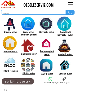
QEBELESERVIZ.COM
Aframe evler
Sadə evlər
Hovuzlu evlər
Qapali isti
50mdan yuxari
hovuzlu evlər
Saunali evlər
İsti baseyinli
Cakkuzili evlər
evlər
Kaminli evlər
IGLO Houses
Bütün evlər
Aylıq Evlər
Satılan evlər
Satılan Torpaqlar
Wp da Paylaş
Linki Kopyala
< Geri