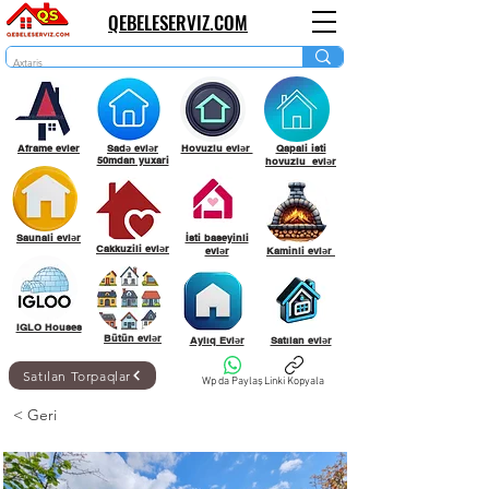
QEBELESERVIZ.COM
Aframe evler
Sadə evlər
Hovuzlu evlər
Qapali isti
50mdan yuxari
hovuzlu evlər
Saunali evlər
İsti baseyinli
Cakkuzili evlər
evlər
Kaminli evlər
IGLO Houses
Bütün evlər
Aylıq Evlər
Satılan evlər
Satılan Torpaqlar
Wp da Paylaş
Linki Kopyala
< Geri