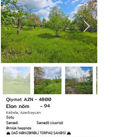
Qiymət AZN -
4800
+994 51 649 97 99
Elan nöm -
94
Kebele, Azerbaycan
Sotu
Sənədi
Sənədli cixarisli
Əmlak haqqinda
🏔️ DAĞ MƏNZƏRƏLİ TORPAQ SAHƏSİ 🏔️