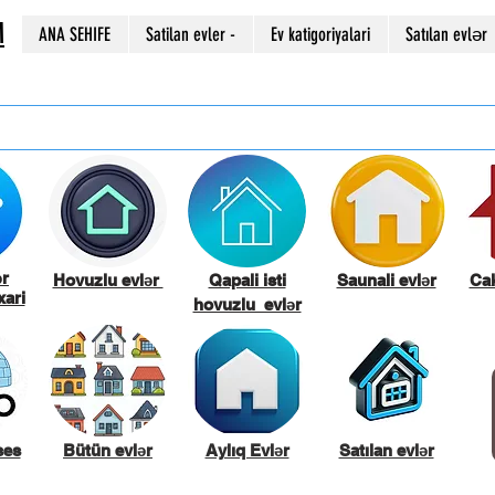
M
ANA SEHIFE
Satilan evler -
Ev katigoriyalari
Satılan evlər
ər
Hovuzlu evlər
Qapali isti
Saunali evlər
Cak
ari
hovuzlu evlər
ses
Bütün evlər
Aylıq Evlər
Satılan evlər