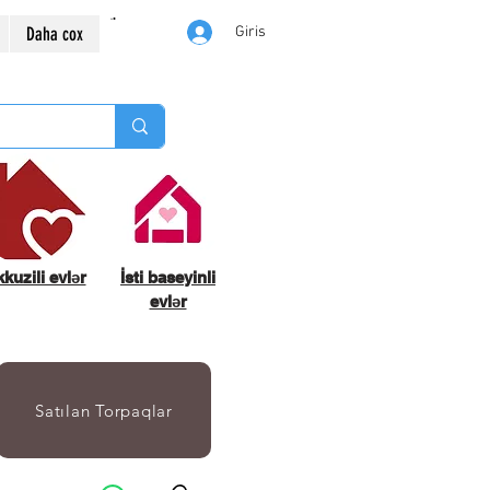
Daha cox
Giris
kuzili evlər
İsti baseyinli
evlər
Satılan Torpaqlar