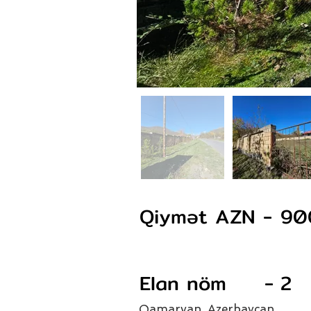
Qiymət AZN -
90
Elan nöm -
2
Qamarvan, Azerbaycan