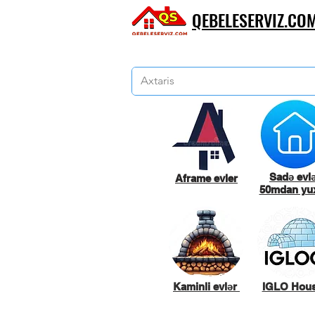
QEBELESERVIZ.CO
Sadə evl
Aframe evler
50mdan yux
Kaminli evlər
IGLO Hou