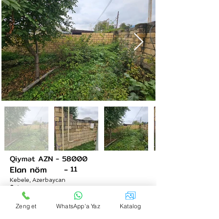
Qiymət AZN -
58000
+48 533 921 071
Elan nöm -
11
Kebele, Azerbaycan
Sotu
Sənədi
Sənədli cixarisli
Əmlak haqqinda
Zeng et
WhatsApp'a Yaz
Katalog
Qebele r, Merkezinde,