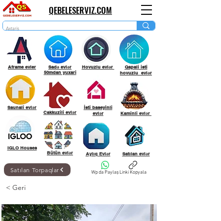
QEBELESERVIZ.COM
Aframe evler
Sadə evlər
Hovuzlu evlər
Qapali isti
50mdan yuxari
hovuzlu evlər
Saunali evlər
İsti baseyinli
Cakkuzili evlər
evlər
Kaminli evlər
IGLO Houses
Bütün evlər
Aylıq Evlər
Satılan evlər
Satılan Torpaqlar
Wp da Paylaş
Linki Kopyala
< Geri