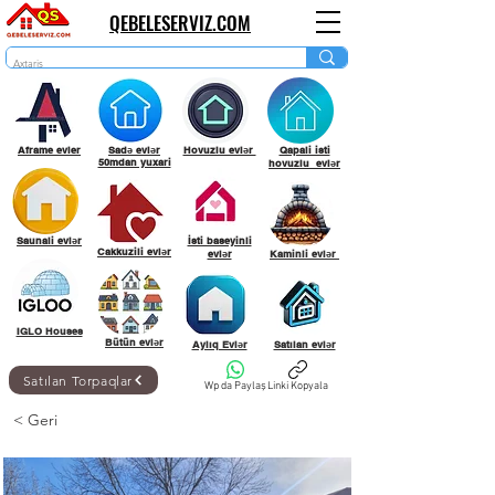
QEBELESERVIZ.COM
Aframe evler
Sadə evlər
Hovuzlu evlər
Qapali isti
50mdan yuxari
hovuzlu evlər
Saunali evlər
İsti baseyinli
Cakkuzili evlər
evlər
Kaminli evlər
IGLO Houses
Bütün evlər
Aylıq Evlər
Satılan evlər
Satılan Torpaqlar
Wp da Paylaş
Linki Kopyala
< Geri