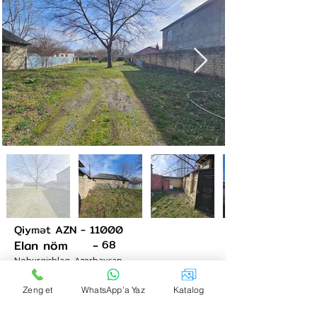
Qiymət AZN -
11000
+994504129089
Elan nöm -
68
Nohurqishlaq, Azerbaycan
Sotu
Sənədi
Sənədli cixarisli
Zeng et
WhatsApp'a Yaz
Katalog
Əmlak haqqinda
Qebele s, Nohurqışlaq kendinde,