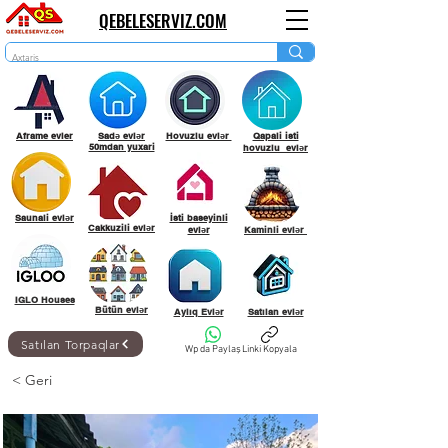
QEBELESERVIZ.COM
Aframe evler
Sadə evlər
Hovuzlu evlər
Qapali isti
50mdan yuxari
hovuzlu evlər
Saunali evlər
İsti baseyinli
Cakkuzili evlər
evlər
Kaminli evlər
IGLO Houses
Bütün evlər
Aylıq Evlər
Satılan evlər
Satılan Torpaqlar
Wp da Paylaş
Linki Kopyala
< Geri