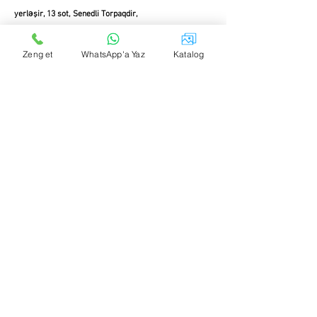
yerləşir, 13 sot, Senedli Torpaqdir,
Qaz yoxdur
Zeng et
WhatsApp'a Yaz
Katalog
kanalizasiya yoxdur
isiq var var
Su pulsuzdur
hava pulsuzdur
Elan sahibinə birbaşa link gondər