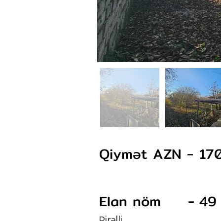
Qiymət AZN -
17
Elan nöm -
49
Pirəlli