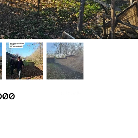
000
+994 51 391 72 63