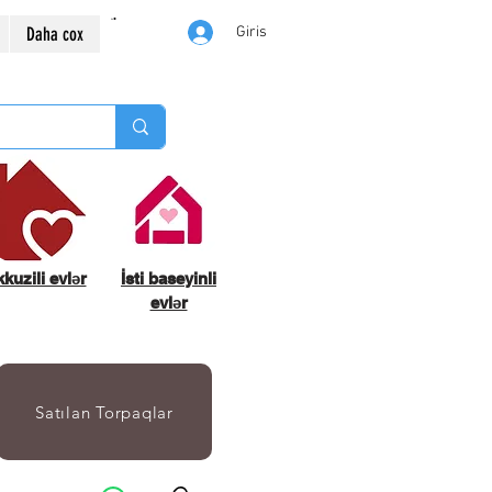
Daha cox
Giris
kuzili evlər
İsti baseyinli
evlər
Satılan Torpaqlar