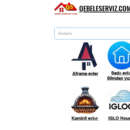
QEBELESERVIZ.CO
Sadə evl
Aframe evler
50mdan yux
Kaminli evlər
IGLO Hou