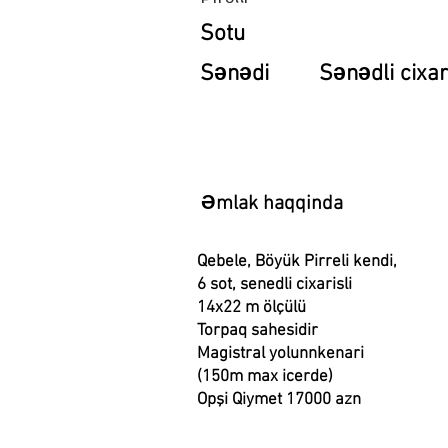
Sotu
Sənədi
Sənədli cixari
Əmlak haqqinda
Qebele, Böyük Pirreli kendi,
6 sot, senedli cixarisli
14x22 m ölçülü
Torpaq sahesidir
Magistral yolunnkenari
(150m max icerde)
Opşi Qiymet 17000 azn