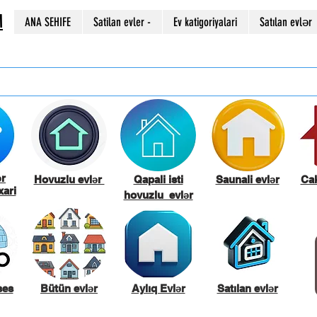
M
ANA SEHIFE
Satilan evler -
Ev katigoriyalari
Satılan evlər
ər
Hovuzlu evlər
Qapali isti
Saunali evlər
Cak
ari
hovuzlu evlər
ses
Bütün evlər
Aylıq Evlər
Satılan evlər